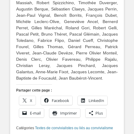
Massiah, Robert Spizzichino, Timothée Duverger,
Augustin Berque, Sébastien Claeys, Jacques Perrin,
Jean-Paul Vignal, Benoît Borrits, François Dubet,
Michèle Leclerc-Olive, Geneviève Ancel, Bernerd
Perret, Gilles Maréchal, Roland Gori, Robert Gelli,
Pascal Petit, Bruno Théret, Pascal Glémain, Jacques
Toledano, Fabrice Flipo, Daniel Cueff, Christophe
Fourel, Gilles Thomas, Gérard Perreau, Patrick
Viveret, Jean-Claude Devèze, Pierre Olivier Monteil,
Denis Clerc, Olivier Favereau, Philippe Rajalu,
Christian Leray, Jacques Pinchard, Jacques
Galantus, Anne-Marie Fixot, Jacques Lecomte, Jean-
Baptiste de Foucauld, Jean Baubérot-Vincent.
Partager cette page :
X
Facebook
LinkedIn
E-mail
Imprimer
Plus
Catégories
Textes de convivialistes ou liés au convivialisme