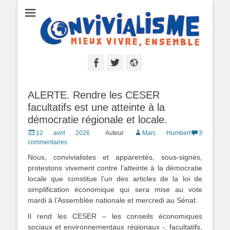
Convivialisme
Mieux vivre, ensemble
Facebook
Twitter
Site
web
ALERTE. Rendre les CESER
facultatifs est une atteinte à la
démocratie régionale et locale.
Posted
12 avril 2026
Auteur
Marc Humbert
3
on
commentaires
Nous, convivialistes et apparentés, sous-signés,
protestons vivement contre l’atteinte à la démocratie
locale que constitue l’un des articles de la loi de
simplification économique qui sera mise au vote
mardi à l’Assemblée nationale et mercredi au Sénat.
Il rend les CESER – les conseils économiques
sociaux et environnementaux régionaux -, facultatifs,