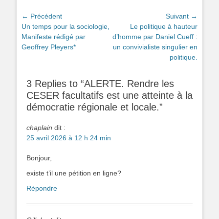
Navigation
← Précédent
Suivant →
Article
Article
Un temps pour la sociologie,
Le politique à hauteur
de
précédent :
suivant :
Manifeste rédigé par
d’homme par Daniel Cueff :
l’article
Geoffrey Pleyers*
un convivialiste singulier en
politique.
3 Replies to “ALERTE. Rendre les
CESER facultatifs est une atteinte à la
démocratie régionale et locale.”
chaplain
dit :
25 avril 2026 à 12 h 24 min
Bonjour,
existe t’il une pétition en ligne?
Répondre