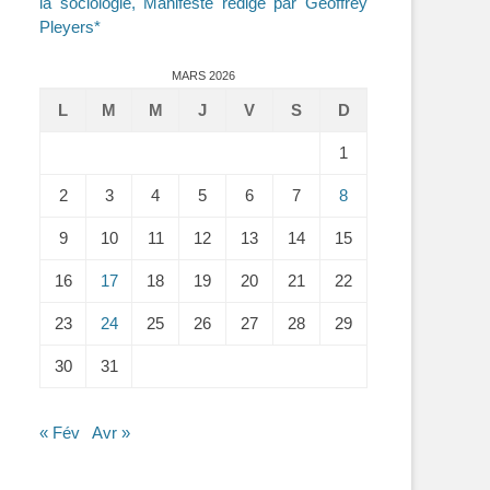
la sociologie, Manifeste rédigé par Geoffrey
Pleyers*
MARS 2026
L
M
M
J
V
S
D
1
2
3
4
5
6
7
8
9
10
11
12
13
14
15
16
17
18
19
20
21
22
23
24
25
26
27
28
29
30
31
« Fév
Avr »