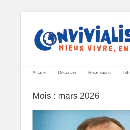
Mieux vivre, ensemble
Convivialisme
Menu principal
Aller
Accueil
Découvrir
Recensions
Tri
au
contenu
Mois :
mars 2026