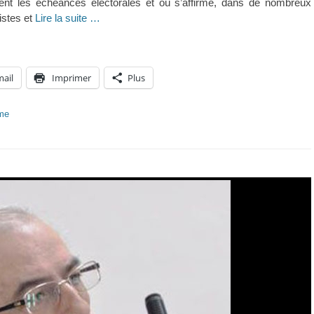
lient les échéances électorales et où s’affirme, dans de nombreux
istes et
Lire la suite …
mail
Imprimer
Plus
sme