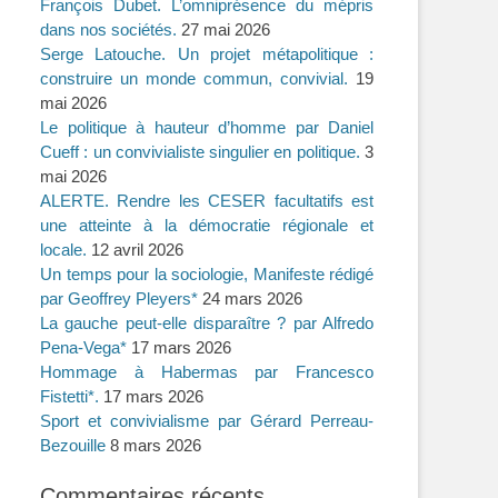
François Dubet. L’omniprésence du mépris
dans nos sociétés.
27 mai 2026
Serge Latouche. Un projet métapolitique :
construire un monde commun, convivial.
19
mai 2026
Le politique à hauteur d’homme par Daniel
Cueff : un convivialiste singulier en politique.
3
mai 2026
ALERTE. Rendre les CESER facultatifs est
une atteinte à la démocratie régionale et
locale.
12 avril 2026
Un temps pour la sociologie, Manifeste rédigé
par Geoffrey Pleyers*
24 mars 2026
La gauche peut-elle disparaître ? par Alfredo
Pena-Vega*
17 mars 2026
Hommage à Habermas par Francesco
Fistetti*.
17 mars 2026
Sport et convivialisme par Gérard Perreau-
Bezouille
8 mars 2026
Commentaires récents