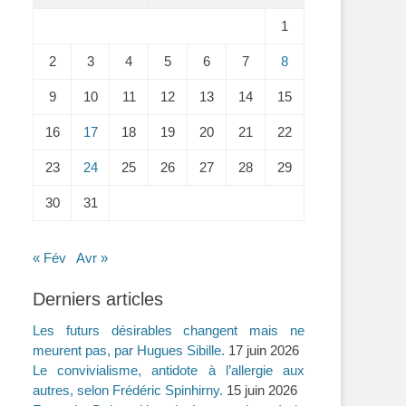
1
2
3
4
5
6
7
8
9
10
11
12
13
14
15
16
17
18
19
20
21
22
23
24
25
26
27
28
29
30
31
« Fév
Avr »
Derniers articles
Les futurs désirables changent mais ne
meurent pas, par Hugues Sibille.
17 juin 2026
Le convivialisme, antidote à l’allergie aux
autres, selon Frédéric Spinhirny.
15 juin 2026