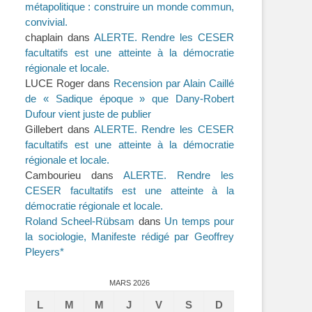
métapolitique : construire un monde commun,
convivial.
chaplain
dans
ALERTE. Rendre les CESER
facultatifs est une atteinte à la démocratie
régionale et locale.
LUCE Roger
dans
Recension par Alain Caillé
de « Sadique époque » que Dany-Robert
Dufour vient juste de publier
Gillebert
dans
ALERTE. Rendre les CESER
facultatifs est une atteinte à la démocratie
régionale et locale.
Cambourieu
dans
ALERTE. Rendre les
CESER facultatifs est une atteinte à la
démocratie régionale et locale.
Roland Scheel-Rübsam
dans
Un temps pour
la sociologie, Manifeste rédigé par Geoffrey
Pleyers*
MARS 2026
L
M
M
J
V
S
D