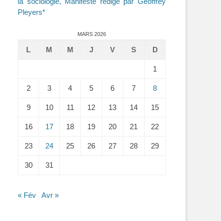
la sociologie, Manifeste rédigé par Geoffrey
Pleyers*
MARS 2026
L
M
M
J
V
S
D
1
2
3
4
5
6
7
8
9
10
11
12
13
14
15
16
17
18
19
20
21
22
23
24
25
26
27
28
29
30
31
« Fév
Avr »