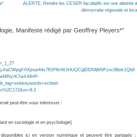
Article
a*
ALERTE. Rendre les CESER facultatifs est une atteinte à
suivant :
démocratie régionale et loca
ogie, Manifeste rédigé par Geoffrey Pleyers*”
sr_1_2?
jLyXaCWpqhYiXjnue44x7fOP8vWJHUQCglDDNfjM0Fzxc0Bek1Qb0
PwMlNzrK7w4.MHP-
b_tag=se&keywords=scheel-
ps%2C172&sr=8-2
rait peut-être vous intéresser :
ant en sociologie et en psychologie]
disponibles ici en version numérique et peuvent être partagés :