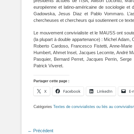
présidents actuels de l’ISA, Allison Loconto, Mar
européenne et latino-américaine de sociologie et
Gadowska, Jesus Diaz et Pablo Vommaro. L’assoc
chercheuses et chercheurs qui soutiennent ce texte 
Le mouvement convivialiste et le MAUSS ont soutenu
(la plupart à double appartenance) : Michel Adam, C
Roberto Cardoso, Francesco Fistetti, Anne-Marie 
Humbert, Ahmet Insel, Jacques Lecomte, André Magn
Pasquier, Bernard Perret, Jacques Perrin, Serge 
Patrick Viveret.
Partager cette page :
X
Facebook
LinkedIn
E-
Catégories
Textes de convivialistes ou liés au conviviali
Navigation
← Précédent