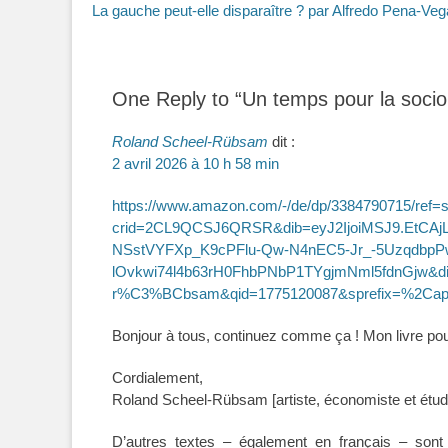
Article
La gauche peut-elle disparaître ? par Alfredo Pena-Veg
de
précédent :
l’article
One Reply to “Un temps pour la sociol
Roland Scheel-Rübsam
dit :
2 avril 2026 à 10 h 58 min
https://www.amazon.com/-/de/dp/3384790715/ref=
crid=2CL9QCSJ6QRSR&dib=eyJ2IjoiMSJ9.EtCA
NSstVYFXp_K9cPFlu-Qw-N4nEC5-Jr_-5Uzqdbp
lOvkwi74l4b63rH0FhbPNbP1TYgjmNml5fdnGjw&di
r%C3%BCbsam&qid=1775120087&sprefix=%2Ca
Bonjour à tous, continuez comme ça ! Mon livre pour
Cordialement,
Roland Scheel-Rübsam [artiste, économiste et étudi
D’autres textes – également en français – sont 