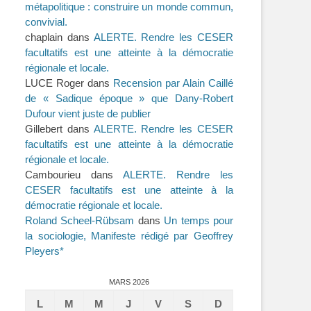
métapolitique : construire un monde commun,
convivial.
chaplain
dans
ALERTE. Rendre les CESER
facultatifs est une atteinte à la démocratie
régionale et locale.
LUCE Roger
dans
Recension par Alain Caillé
de « Sadique époque » que Dany-Robert
Dufour vient juste de publier
Gillebert
dans
ALERTE. Rendre les CESER
facultatifs est une atteinte à la démocratie
régionale et locale.
Cambourieu
dans
ALERTE. Rendre les
CESER facultatifs est une atteinte à la
démocratie régionale et locale.
Roland Scheel-Rübsam
dans
Un temps pour
la sociologie, Manifeste rédigé par Geoffrey
Pleyers*
MARS 2026
L
M
M
J
V
S
D