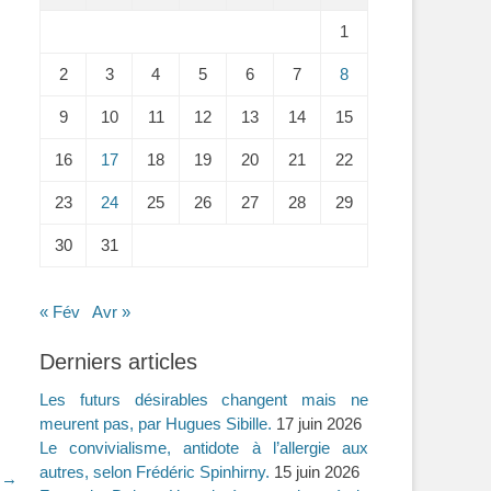
1
2
3
4
5
6
7
8
9
10
11
12
13
14
15
16
17
18
19
20
21
22
23
24
25
26
27
28
29
30
31
« Fév
Avr »
Derniers articles
Les futurs désirables changent mais ne
meurent pas, par Hugues Sibille.
17 juin 2026
Le convivialisme, antidote à l’allergie aux
autres, selon Frédéric Spinhirny.
15 juin 2026
t →