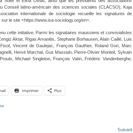
ta Soler et Elina Oinas, ainsi que les présidents des associations
 du Conseil latino-américain des sciences sociales (CLACSO), Kaja
iation internationale de sociologie recueille les signatures de
sur le site <https://www.isa-sociology.org/en>.
 cette initiative. Parmi les signataires maussiens et convivialistes
engiz Aktar, Rigas Arvanitis, Stephane Borhausen, Alain Caillé, Luis
Fixot, Vincent de Gaulejac, François Gauthier, Roland Gori, Marc
elli, Hervé Marchal, Gus Massiah, Pierre-Olivier Monteil, Sylvain
Proulx, Michael Singleton, François Vatin, Frédéric Vandenberghe,
mail
Imprimer
Plus
sme
Suivan