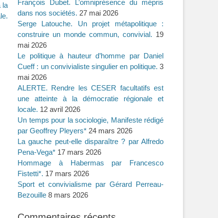
François Dubet. L’omniprésence du mépris
 la
dans nos sociétés.
27 mai 2026
le.
Serge Latouche. Un projet métapolitique :
construire un monde commun, convivial.
19
mai 2026
Le politique à hauteur d’homme par Daniel
Cueff : un convivialiste singulier en politique.
3
mai 2026
ALERTE. Rendre les CESER facultatifs est
une atteinte à la démocratie régionale et
locale.
12 avril 2026
Un temps pour la sociologie, Manifeste rédigé
par Geoffrey Pleyers*
24 mars 2026
La gauche peut-elle disparaître ? par Alfredo
Pena-Vega*
17 mars 2026
Hommage à Habermas par Francesco
Fistetti*.
17 mars 2026
Sport et convivialisme par Gérard Perreau-
Bezouille
8 mars 2026
Commentaires récents