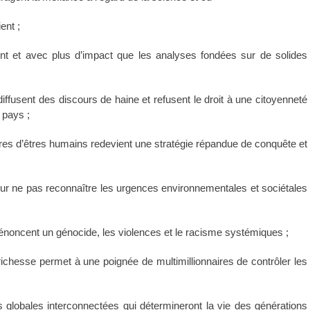
ent ;
ent et avec plus d’impact que les analyses fondées sur de solides
ffusent des discours de haine et refusent le droit à une citoyenneté
r pays ;
ères d’êtres humains redevient une stratégie répandue de conquête et
pour ne pas reconnaître les urgences environnementales et sociétales
 dénoncent un génocide, les violences et le racisme systémiques ;
ichesse permet à une poignée de multimillionnaires de contrôler les
s globales interconnectées qui détermineront la vie des générations