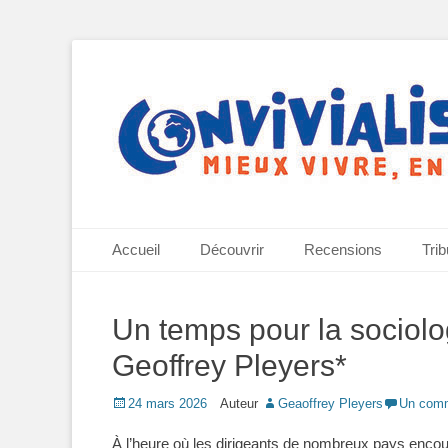
Mieux vivre, ensemble
Convivialisme
Menu principal
Aller
Accueil
Découvrir
Recensions
Tri
au
contenu
Un temps pour la sociolo
Geoffrey Pleyers*
Posted
24 mars 2026
Auteur
Geaoffrey Pleyers
Un comm
on
À l’heure où les dirigeants de nombreux pays encour