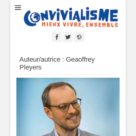
Convivialisme
Mieux vivre, ensemble
Facebook
Twitter
Site
web
Auteur/autrice :
Geaoffrey
Pleyers