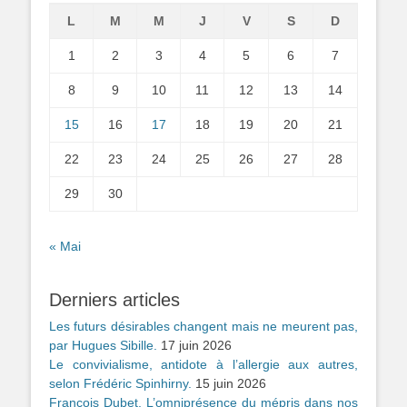
L
M
M
J
V
S
D
1
2
3
4
5
6
7
8
9
10
11
12
13
14
15
16
17
18
19
20
21
22
23
24
25
26
27
28
29
30
« Mai
Derniers articles
Les futurs désirables changent mais ne meurent pas,
par Hugues Sibille.
17 juin 2026
Le convivialisme, antidote à l’allergie aux autres,
selon Frédéric Spinhirny.
15 juin 2026
François Dubet. L’omniprésence du mépris dans nos