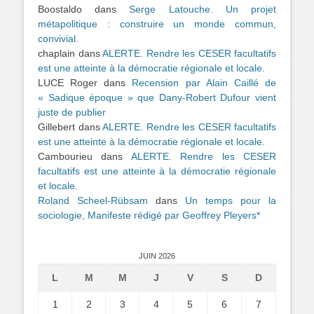
Boostaldo
dans
Serge Latouche. Un projet
métapolitique : construire un monde commun,
convivial.
chaplain
dans
ALERTE. Rendre les CESER facultatifs
est une atteinte à la démocratie régionale et locale.
LUCE Roger
dans
Recension par Alain Caillé de
« Sadique époque » que Dany-Robert Dufour vient
juste de publier
Gillebert
dans
ALERTE. Rendre les CESER facultatifs
est une atteinte à la démocratie régionale et locale.
Cambourieu
dans
ALERTE. Rendre les CESER
facultatifs est une atteinte à la démocratie régionale
et locale.
Roland Scheel-Rübsam
dans
Un temps pour la
sociologie, Manifeste rédigé par Geoffrey Pleyers*
JUIN 2026
L
M
M
J
V
S
D
1
2
3
4
5
6
7