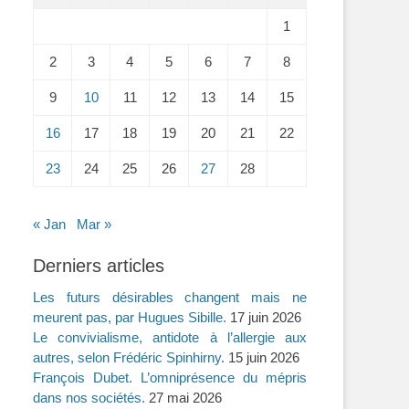
1
2
3
4
5
6
7
8
9
10
11
12
13
14
15
16
17
18
19
20
21
22
23
24
25
26
27
28
« Jan
Mar »
Derniers articles
Les futurs désirables changent mais ne
meurent pas, par Hugues Sibille.
17 juin 2026
Le convivialisme, antidote à l’allergie aux
autres, selon Frédéric Spinhirny.
15 juin 2026
François Dubet. L’omniprésence du mépris
dans nos sociétés.
27 mai 2026