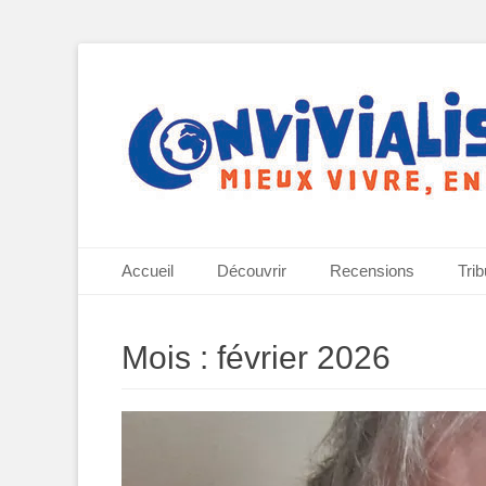
Mieux vivre, ensemble
Convivialisme
Menu principal
Aller
Accueil
Découvrir
Recensions
Tri
au
contenu
Mois :
février 2026