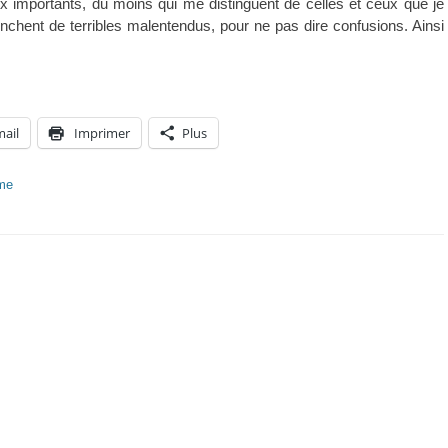
 importants, du moins qui me distinguent de celles et ceux que je
enchent de terribles malentendus, pour ne pas dire confusions. Ainsi
mail
Imprimer
Plus
sme