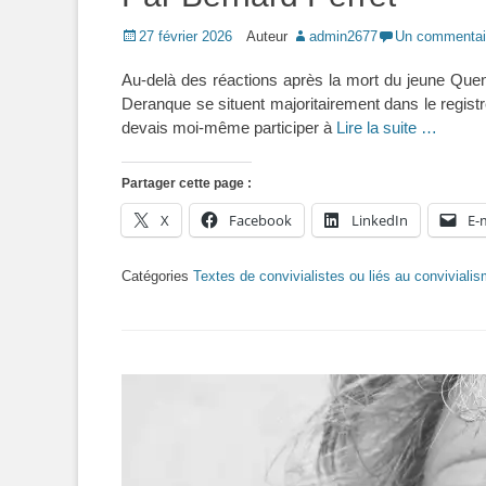
Posted
27 février 2026
Auteur
admin2677
Un commentai
on
Au-delà des réactions après la mort du jeune Quen
Deranque se situent majoritairement dans le registre
devais moi-même participer à
Lire la suite …
Partager cette page :
X
Facebook
LinkedIn
E-
Catégories
Textes de convivialistes ou liés au conviviali