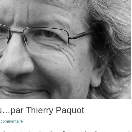
es…par Thierry Paquot
n commentaire