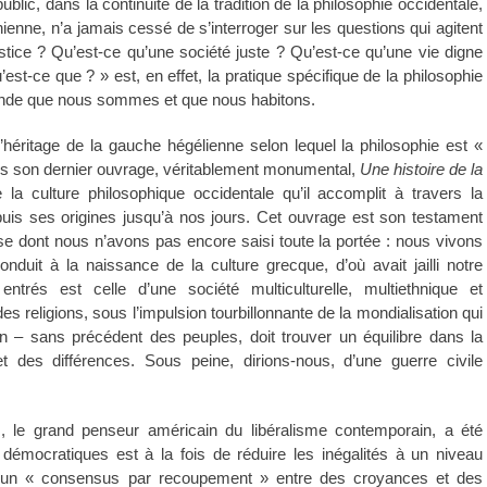
public, dans la continuité de la tradition de la philosophie occidentale,
énienne, n’a jamais cessé de s’interroger sur les questions qui agitent
stice ? Qu’est-ce qu’une société juste ? Qu’est-ce qu’une vie digne
t-ce que ? » est, en effet, la pratique spécifique de la philosophie
monde que nous sommes et que nous habitons.
 l’héritage de la gauche hégélienne selon lequel la philosophie est «
ans son dernier ouvrage, véritablement monumental,
Une histoire de la
la culture philosophique occidentale qu’il accomplit à travers la
epuis ses origines jusqu’à nos jours. Cet ouvrage est son testament
hèse dont nous n’avons pas encore saisi toute la portée : nous vivons
nduit à la naissance de la culture grecque, d’où avait jailli notre
ntrés est celle d’une société multiculturelle, multiethnique et
des religions, sous l’impulsion tourbillonnante de la mondialisation qui
 – sans précédent des peuples, doit trouver un équilibre dans la
t des différences. Sous peine, dirions-nous, d’une guerre civile
s, le grand penseur américain du libéralisme contemporain, a été
émocratiques est à la fois de réduire les inégalités à un niveau
ent un « consensus par recoupement » entre des croyances et des