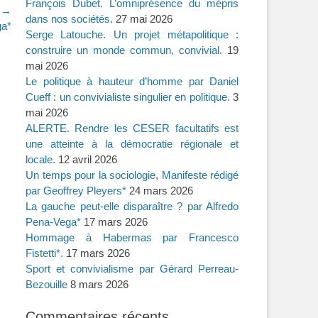
François Dubet. L’omniprésence du mépris
t →
dans nos sociétés.
27 mai 2026
ga*
Serge Latouche. Un projet métapolitique :
construire un monde commun, convivial.
19
mai 2026
Le politique à hauteur d’homme par Daniel
Cueff : un convivialiste singulier en politique.
3
mai 2026
ALERTE. Rendre les CESER facultatifs est
une atteinte à la démocratie régionale et
locale.
12 avril 2026
Un temps pour la sociologie, Manifeste rédigé
par Geoffrey Pleyers*
24 mars 2026
La gauche peut-elle disparaître ? par Alfredo
Pena-Vega*
17 mars 2026
Hommage à Habermas par Francesco
Fistetti*.
17 mars 2026
Sport et convivialisme par Gérard Perreau-
Bezouille
8 mars 2026
Commentaires récents