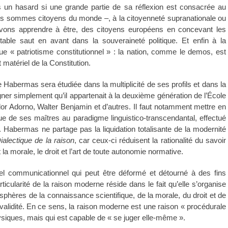
pas un hasard si une grande partie de sa réflexion est consacrée au
us sommes citoyens du monde –, à la citoyenneté supranationale ou
vons apprendre à être, des citoyens européens en concevant les
ritable saut en avant dans la souveraineté politique. Et enfin à la
que « patriotisme constitutionnel » : la nation, comme le demos, est
 matériel de la Constitution.
Habermas sera étudiée dans la multiplicité de ses profils et dans la
igner simplement qu’il appartenait à la deuxième génération de l’École
or Adorno, Walter Benjamin et d’autres. Il faut notamment mettre en
que de ses maîtres au paradigme linguistico-transcendantal, effectué
 Habermas ne partage pas la liquidation totalisante de la modernité
ialectique de la raison
, car ceux-ci réduisent la rationalité du savoir
 la morale, le droit et l’art de toute autonomie normative.
iel communicationnel qui peut être déformé et détourné à des fins
ticularité de la raison moderne réside dans le fait qu’elle s’organise
sphères de la connaissance scientifique, de la morale, du droit et de
 validité. En ce sens, la raison moderne est une raison « procédurale
siques, mais qui est capable de « se juger elle-même ».