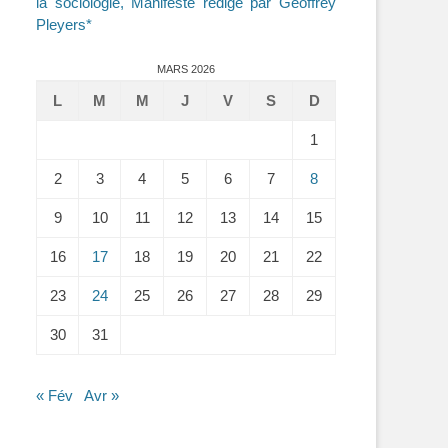
la sociologie, Manifeste rédigé par Geoffrey
Pleyers*
MARS 2026
L
M
M
J
V
S
D
1
2
3
4
5
6
7
8
9
10
11
12
13
14
15
16
17
18
19
20
21
22
23
24
25
26
27
28
29
30
31
« Fév
Avr »