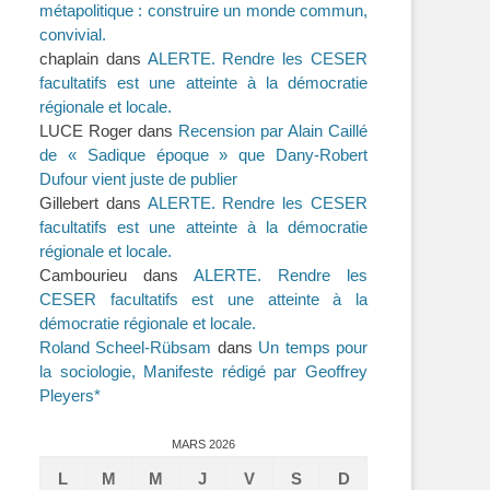
métapolitique : construire un monde commun,
convivial.
chaplain
dans
ALERTE. Rendre les CESER
facultatifs est une atteinte à la démocratie
régionale et locale.
LUCE Roger
dans
Recension par Alain Caillé
de « Sadique époque » que Dany-Robert
Dufour vient juste de publier
Gillebert
dans
ALERTE. Rendre les CESER
facultatifs est une atteinte à la démocratie
régionale et locale.
Cambourieu
dans
ALERTE. Rendre les
CESER facultatifs est une atteinte à la
démocratie régionale et locale.
Roland Scheel-Rübsam
dans
Un temps pour
la sociologie, Manifeste rédigé par Geoffrey
Pleyers*
MARS 2026
L
M
M
J
V
S
D