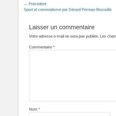
Navigation
← Précédent
Article
Sport et convivialisme par Gérard Perreau-Bezouille
de
précédent :
l’article
Laisser un commentaire
Votre adresse e-mail ne sera pas publiée.
Les champ
Commentaire
*
Nom
*