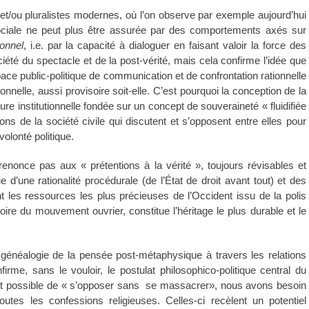
et/ou pluralistes modernes, où l’on observe par exemple aujourd’hui
 sociale ne peut plus être assurée par des comportements axés sur
onnel
, i.e. par la capacité à dialoguer en faisant valoir la force des
été du spectacle et de la post-vérité, mais cela confirme l’idée que
espace public-politique de communication et de confrontation rationnelle
onnelle, aussi provisoire soit-elle. C’est pourquoi la conception de la
ure institutionnelle fondée sur un concept de souveraineté « fluidifiée
ons de la société civile qui discutent et s’opposent entre elles pour
volonté politique.
renonce pas aux « prétentions à la vérité », toujours révisables et
e d’une rationalité procédurale (de l’État de droit avant tout) et des
sont les ressources les plus précieuses de l’Occident issu de la polis
stoire du mouvement ouvrier, constitue l’héritage le plus durable et le
généalogie de la pensée post-métaphysique à travers les relations
firme, sans le vouloir, le postulat philosophico-politique central du
 soit possible de « s’opposer sans se massacrer», nous avons besoin
outes les confessions religieuses. Celles-ci recèlent un potentiel