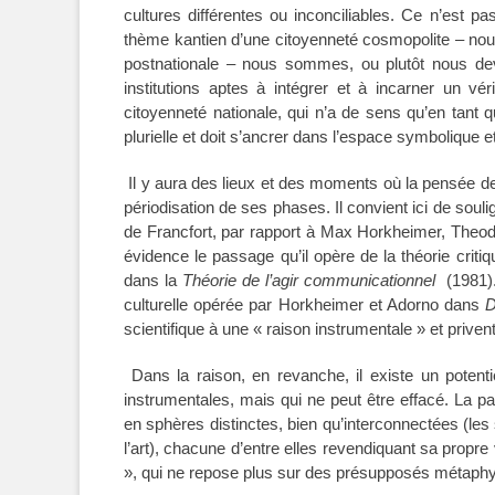
cultures différentes ou inconciliables. Ce n’est 
thème kantien d’une citoyenneté cosmopolite – no
postnationale – nous sommes, ou plutôt nous de
institutions aptes à intégrer et à incarner un vé
citoyenneté nationale, qui n’a de sens qu’en tant 
plurielle et doit s’ancrer dans l’espace symbolique et
Il y aura des lieux et des moments où la pensée de 
périodisation de ses phases. Il convient ici de soul
de Francfort, par rapport à Max Horkheimer, Theod
évidence le passage qu’il opère de la théorie criti
dans la
Théorie de l’agir communicationnel
(1981).
culturelle opérée par Horkheimer et Adorno dans
D
scientifique à une « raison instrumentale » et privent
Dans la raison, en revanche, il existe un potent
instrumentales, mais qui ne peut être effacé. La par
en sphères distinctes, bien qu’interconnectées (les 
l’art), chacune d’entre elles revendiquant sa propre
», qui ne repose plus sur des présupposés métaphy