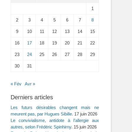
1
2
3
4
5
6
7
8
9
10
11
12
13
14
15
16
17
18
19
20
21
22
23
24
25
26
27
28
29
30
31
« Fév
Avr »
Derniers articles
Les futurs désirables changent mais ne
meurent pas, par Hugues Sibille.
17 juin 2026
Le convivialisme, antidote à l’allergie aux
autres, selon Frédéric Spinhirny.
15 juin 2026