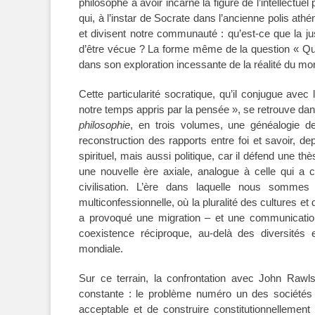
philosophe à avoir incarné la figure de l’intellectuel 
qui, à l’instar de Socrate dans l’ancienne polis ath
et divisent notre communauté : qu’est-ce que la ju
d’être vécue ? La forme même de la question « Qu’es
dans son exploration incessante de la réalité du 
Cette particularité socratique, qu’il conjugue avec
notre temps appris par la pensée », se retrouve d
philosophie
, en trois volumes, une généalogie de 
reconstruction des rapports entre foi et savoir, d
spirituel, mais aussi politique, car il défend une t
une nouvelle ère axiale, analogue à celle qui a co
civilisation. L’ère dans laquelle nous sommes e
multiconfessionnelle, où la pluralité des cultures et 
a provoqué une migration – et une communication
coexistence réciproque, au-delà des diversités e
mondiale.
Sur ce terrain, la confrontation avec John Rawl
constante : le problème numéro un des sociétés d
acceptable et de construire constitutionnellem