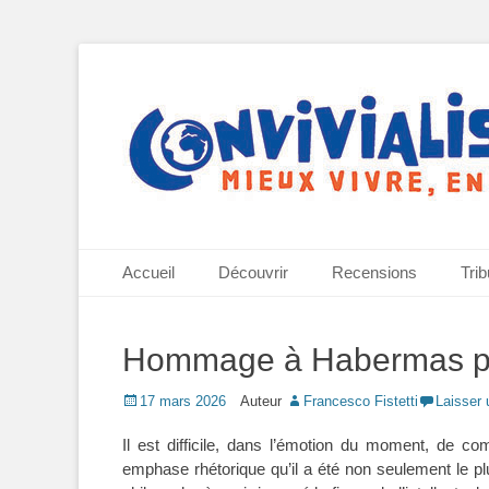
Mieux vivre, ensemble
Convivialisme
Menu principal
Aller
Accueil
Découvrir
Recensions
Tri
au
contenu
Hommage à Habermas par
Posted
17 mars 2026
Auteur
Francesco Fistetti
Laisser
on
Il est difficile, dans l’émotion du moment, de 
emphase rhétorique qu’il a été non seulement le p