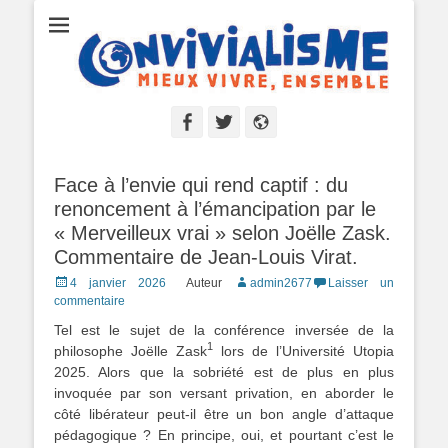
Convivialisme
Mieux vivre, ensemble
Facebook
Twitter
Site
web
Face à l’envie qui rend captif : du
renoncement à l’émancipation par le
« Merveilleux vrai » selon Joëlle Zask.
Commentaire de Jean-Louis Virat.
Posted
4 janvier 2026
Auteur
admin2677
Laisser un
on
commentaire
Tel est le sujet de la conférence inversée de la
1
philosophe Joëlle Zask
lors de l’Université Utopia
2025. Alors que la sobriété est de plus en plus
invoquée par son versant privation, en aborder le
côté libérateur peut-il être un bon angle d’attaque
pédagogique ? En principe, oui, et pourtant c’est le