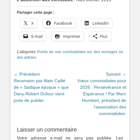
Partager cette page :
X
Facebook
LinkedIn
E-mail
Imprimer
Plus
Catégories
Points de vue convivialistes sur des ouvrages ou
des articles
Navigation
← Précédent
Suivant →
Article
Article
Recension par Alain Caillé
Vœux convivialistes pour
de
précédent :
suivant :
de « Sadique époque » que
2026 : Persévérance et
l’article
Dany-Robert Dufour vient
Espérance ! Par Marc
juste de publier
Humbert, président de
l’association des
convivialistes.
Laisser un commentaire
Votre adresse e-mail ne sera pas publiée.
Les