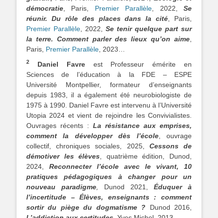
démocratie
, Paris,
Premier Parallèle
, 2022,
Se
réunir. Du rôle des places dans la cité
, Paris,
Premier Parallèle
, 2022,
Se tenir quelque part sur
la terre. Comment parler des lieux qu’on aime
,
Paris,
Premier Parallèle
, 2023…
2
Daniel Favre
est Professeur émérite en
Sciences de l’éducation à la FDE – ESPE
Université Montpellier, formateur d’enseignants
depuis 1983, il a également été neurobiologiste de
1975 à 1990. Daniel Favre est intervenu à l’Université
Utopia 2024 et vient de rejoindre les Convivialistes.
Ouvrages récents :
La résistance aux emprises,
comment la développer dès l’école
, ouvrage
collectif, chroniques sociales, 2025,
Cessons de
démotiver les élèves
, quatrième édition, Dunod,
2024,
Reconnecter l’école avec le vivant, 10
pratiques pédagogiques à changer pour un
nouveau paradigme
,
Dunod 2021,
Éduquer à
l’incertitude – Élèves, enseignants :
comment
sortir du piège du dogmatisme ?
Dunod 2016,
L’addiction aux certitudes
, Yves Michel, 2013