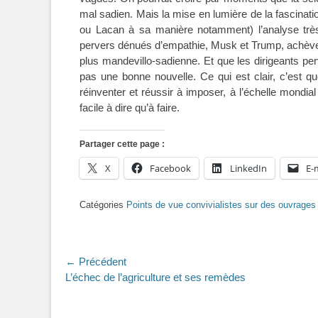
mal sadien. Mais la mise en lumière de la fascinat
ou Lacan à sa manière notamment) l’analyse très
pervers dénués d’empathie, Musk et Trump, achèven
plus mandevillo-sadienne. Et que les dirigeants perv
pas une bonne nouvelle. Ce qui est clair, c’est 
réinventer et réussir à imposer, à l’échelle mondia
facile à dire qu’à faire.
Partager cette page :
X
Facebook
LinkedIn
E-
Catégories
Points de vue convivialistes sur des ouvrages 
Navigation
← Précédent
Article
L’échec de l’agriculture et ses remèdes
de
précédent :
l’article