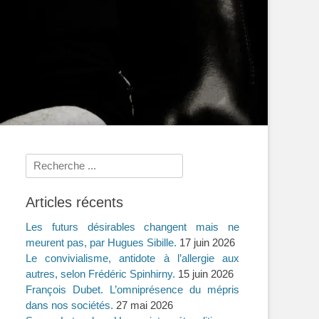
Rechercher :
Articles récents
Les futurs désirables changent mais ne
meurent pas, par Hugues Sibille.
17 juin 2026
Le convivialisme, antidote à l’allergie aux
autres, selon Frédéric Spinhirny.
15 juin 2026
François Dubet. L’omniprésence du mépris
dans nos sociétés.
27 mai 2026