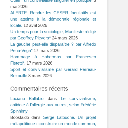
Cueff : un convivialiste singulier en politique.
3
mai 2026
ALERTE. Rendre les CESER facultatifs est
une atteinte à la démocratie régionale et
locale.
12 avril 2026
Un temps pour la sociologie, Manifeste rédigé
par Geoffrey Pleyers*
24 mars 2026
La gauche peut-elle disparaître ? par Alfredo
Pena-Vega*
17 mars 2026
Hommage à Habermas par Francesco
Fistetti*.
17 mars 2026
Sport et convivialisme par Gérard Perreau-
Bezouille
8 mars 2026
Commentaires récents
Luciano Ballabio
dans
Le convivialisme,
antidote à l’allergie aux autres, selon Frédéric
Spinhirny.
Boostaldo
dans
Serge Latouche. Un projet
métapolitique : construire un monde commun,