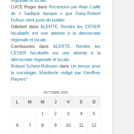
régionale et locale.
LUCE Roger
dans
Recension par Alain Caillé
de « Sadique époque » que Dany-Robert
Dufour vient juste de publier
Gillebert
dans
ALERTE. Rendre les CESER
facultatifs est une atteinte à la démocratie
régionale et locale.
Cambourieu
dans
ALERTE. Rendre les
CESER facultatifs est une atteinte à la
démocratie régionale et locale.
Roland Scheel-Rübsam
dans
Un temps pour
la sociologie, Manifeste rédigé par Geoffrey
Pleyers*
OCTOBRE 2025
L
M
M
J
V
S
D
1
2
3
4
5
6
7
8
9
10
11
12