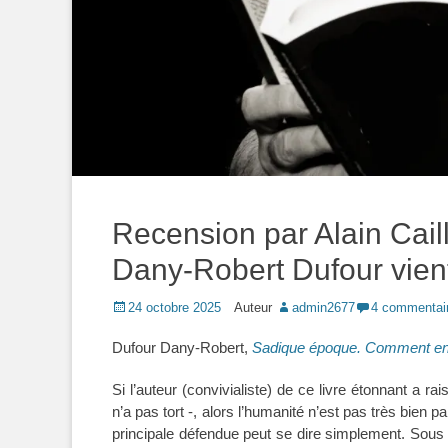
Recension par Alain Cai
Dany-Robert Dufour vient
Posted
24 octobre 2025
Auteur
admin2677
4 commentai
on
Dufour Dany-Robert,
Sadique époque. Comment en
Si l’auteur (convivialiste) de ce livre étonnant a r
n’a pas tort -, alors l’humanité n’est pas très bien p
principale défendue peut se dire simplement. Sous 