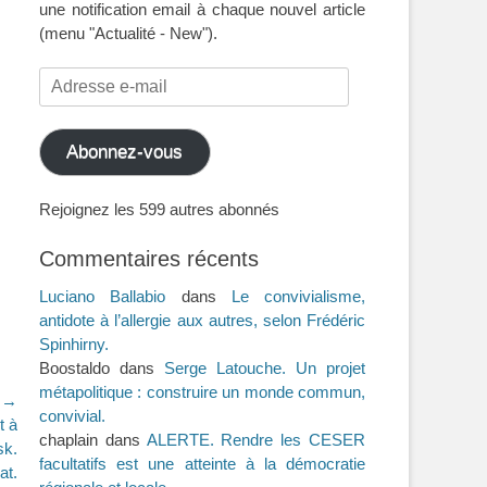
une notification email à chaque nouvel article
(menu "Actualité - New").
Adresse
e-
mail
Abonnez-vous
Rejoignez les 599 autres abonnés
Commentaires récents
Luciano Ballabio
dans
Le convivialisme,
antidote à l’allergie aux autres, selon Frédéric
Spinhirny.
Boostaldo
dans
Serge Latouche. Un projet
métapolitique : construire un monde commun,
t →
convivial.
t à
chaplain
dans
ALERTE. Rendre les CESER
sk.
facultatifs est une atteinte à la démocratie
at.