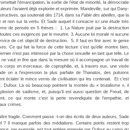
romettait l’émancipation, la sortie de l’état de minorité, la démocratie
uteurs l’avaient déjà explorée et exprimée. Mandeville, sur qui Dany-
structives, qui soutenait dès 1714, dans sa
Fable des abeilles
, que la
e et non sur la vertu. Et Sade auquel il consacre ici une étude très
stème de pensée en 5 thèses : 1. La Nature jouit par la destruction
 à toutes ces exigences par le meurtre. 3. Aucune loi morale ni aucune
rvice de cet objectif de destruction. 5. Il faut en finir avec le genre
s. Ce qui fait la force de cette lecture c’est qu’elle montre bien,
nier n’est pas intéressé par la chose sexuelle en tant que telle. Le
e ne vaut
in fine
que dans la mesure où il accompagne un travail de
es corps en morceaux, de coprophilie, et, à travers eux, une visée
ade on a l’expression la plus parfaite de Thanatos, des pulsions
nt éclater le mince vernis de civilisation qui les contenait. Et c’est
R. Dufour. Là où beaucoup pointent la montée du « brutalisme », il
explosion de sadisme, et, puisqu’il est aussi question de Freud, de
ent, ce qui monte c’est la perte revendiquée de l’empathie, et
e aux crimes.
ître fragile. Comment passe -t-on des écrits de deux auteurs, Sade
l ? Il manque parfois des médiations. Certains points restent trop
ence, par exemple, est tout entière annexée par Dufour au camp du