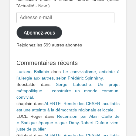
"Actualité - New").
Adresse
e-
mail
Abonnez-vous
Rejoignez les 599 autres abonnés
Commentaires récents
Luciano Ballabio
dans
Le convivialisme, antidote à
l’allergie aux autres, selon Frédéric Spinhirny.
Boostaldo
dans
Serge Latouche. Un projet
métapolitique : construire un monde commun,
convivial.
chaplain
dans
ALERTE. Rendre les CESER facultatifs
est une atteinte à la démocratie régionale et locale.
LUCE Roger
dans
Recension par Alain Caillé de
« Sadique époque » que Dany-Robert Dufour vient
juste de publier
Gillebert
dans
ALERTE. Rendre les CESER facultatifs