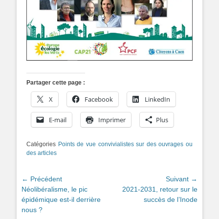
Partager cette page :
X
Facebook
LinkedIn
E-mail
Imprimer
Plus
Catégories
Points de vue convivialistes sur des ouvrages ou
des articles
Navigation
← Précédent
Suivant →
Article
Article
Néolibéralisme, le pic
2021-2031, retour sur le
de
précédent :
suivant :
épidémique est-il derrière
succès de l’Inode
l’article
nous ?