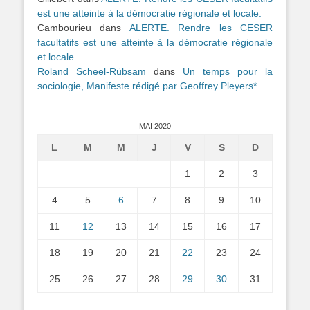
est une atteinte à la démocratie régionale et locale.
Cambourieu
dans
ALERTE. Rendre les CESER
facultatifs est une atteinte à la démocratie régionale
et locale.
Roland Scheel-Rübsam
dans
Un temps pour la
sociologie, Manifeste rédigé par Geoffrey Pleyers*
MAI 2020
L
M
M
J
V
S
D
1
2
3
4
5
6
7
8
9
10
11
12
13
14
15
16
17
18
19
20
21
22
23
24
25
26
27
28
29
30
31