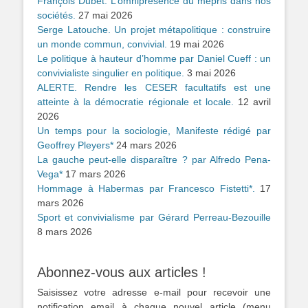
François Dubet. L’omniprésence du mépris dans nos
sociétés.
27 mai 2026
Serge Latouche. Un projet métapolitique : construire
un monde commun, convivial.
19 mai 2026
Le politique à hauteur d’homme par Daniel Cueff : un
convivialiste singulier en politique.
3 mai 2026
ALERTE. Rendre les CESER facultatifs est une
atteinte à la démocratie régionale et locale.
12 avril
2026
Un temps pour la sociologie, Manifeste rédigé par
Geoffrey Pleyers*
24 mars 2026
La gauche peut-elle disparaître ? par Alfredo Pena-
Vega*
17 mars 2026
Hommage à Habermas par Francesco Fistetti*.
17
mars 2026
Sport et convivialisme par Gérard Perreau-Bezouille
8 mars 2026
Abonnez-vous aux articles !
Saisissez votre adresse e-mail pour recevoir une
notification email à chaque nouvel article (menu