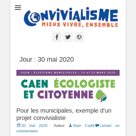
Convivialisme
Mieux vivre, ensemble
Facebook
Twitter
Site
web
Jour :
30 mai 2020
Pour les municipales, exemple d’un
projet convivialiste
Posted
30 mai 2020
Auteur
Alain Caillé
Laisser un
on
commentaire