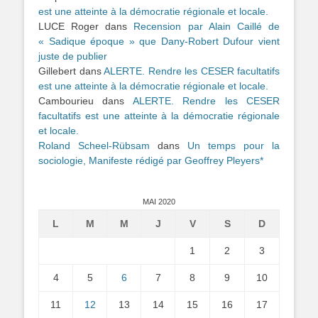
est une atteinte à la démocratie régionale et locale.
LUCE Roger
dans
Recension par Alain Caillé de
« Sadique époque » que Dany-Robert Dufour vient
juste de publier
Gillebert
dans
ALERTE. Rendre les CESER facultatifs
est une atteinte à la démocratie régionale et locale.
Cambourieu
dans
ALERTE. Rendre les CESER
facultatifs est une atteinte à la démocratie régionale
et locale.
Roland Scheel-Rübsam
dans
Un temps pour la
sociologie, Manifeste rédigé par Geoffrey Pleyers*
MAI 2020
L
M
M
J
V
S
D
1
2
3
4
5
6
7
8
9
10
11
12
13
14
15
16
17