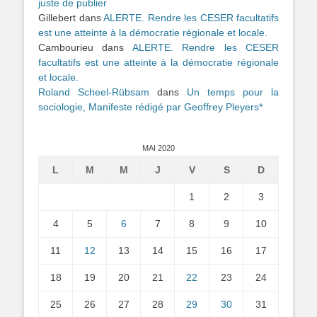
juste de publier
Gillebert
dans
ALERTE. Rendre les CESER facultatifs
est une atteinte à la démocratie régionale et locale.
Cambourieu
dans
ALERTE. Rendre les CESER
facultatifs est une atteinte à la démocratie régionale
et locale.
Roland Scheel-Rübsam
dans
Un temps pour la
sociologie, Manifeste rédigé par Geoffrey Pleyers*
MAI 2020
L
M
M
J
V
S
D
1
2
3
4
5
6
7
8
9
10
11
12
13
14
15
16
17
18
19
20
21
22
23
24
25
26
27
28
29
30
31