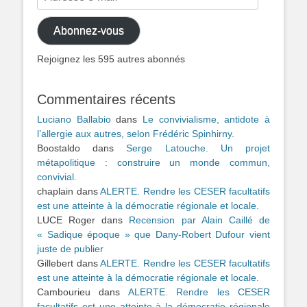
e-
mail
Abonnez-vous
Rejoignez les 595 autres abonnés
Commentaires récents
Luciano Ballabio
dans
Le convivialisme, antidote à
l’allergie aux autres, selon Frédéric Spinhirny.
Boostaldo
dans
Serge Latouche. Un projet
métapolitique : construire un monde commun,
convivial.
chaplain
dans
ALERTE. Rendre les CESER facultatifs
est une atteinte à la démocratie régionale et locale.
LUCE Roger
dans
Recension par Alain Caillé de
« Sadique époque » que Dany-Robert Dufour vient
juste de publier
Gillebert
dans
ALERTE. Rendre les CESER facultatifs
est une atteinte à la démocratie régionale et locale.
Cambourieu
dans
ALERTE. Rendre les CESER
facultatifs est une atteinte à la démocratie régionale