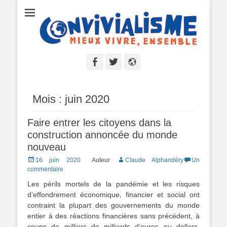
Convivialisme
Mieux vivre, ensemble
Facebook
Twitter
Site
web
Mois :
juin 2020
Faire entrer les citoyens dans la
construction annoncée du monde
nouveau
Posted
16 juin 2020
Auteur
Claude Alphandéry
Un
on
commentaire
Les périls mortels de la pandémie et les risques
d’effondrement économique, financier et social ont
contraint la plupart des gouvernements du monde
entier à des réactions financières sans précédent, à
coups de milliers de milliards d’euros ou dollars.