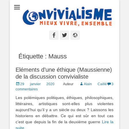
Convivialisme
Mieux vivre, ensemble
Facebook
Twitter
Site
web
Étiquette :
Mauss
Eléments d’une éthique (Maussienne)
de la discussion convivialiste
Posted
29 janvier 2020
Auteur
Alain Caillé
3
on
commentaires
Les polémiques politiques, éthiques, philosophiques,
littéraires, artistiques sont-elles plus violentes
aujourd’hui qu’il y a un siècle ou deux ? Laissons les
historiens en débattre. Ce qui est sûr en tout cas
c’est que depuis la fin de la deuxième guerre
Lire la
suite …