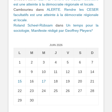
est une atteinte à la démocratie régionale et locale.
Cambourieu
dans
ALERTE. Rendre les CESER
facultatifs est une atteinte à la démocratie régionale
et locale.
Roland Scheel-Rübsam
dans
Un temps pour la
sociologie, Manifeste rédigé par Geoffrey Pleyers*
JUIN 2026
L
M
M
J
V
S
D
1
2
3
4
5
6
7
8
9
10
11
12
13
14
15
16
17
18
19
20
21
22
23
24
25
26
27
28
29
30