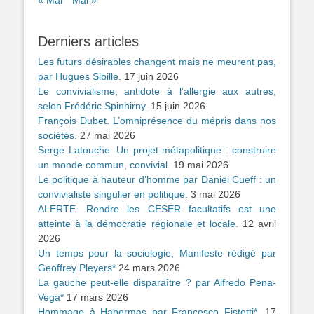
« Mar
Mai »
Derniers articles
Les futurs désirables changent mais ne meurent pas,
par Hugues Sibille.
17 juin 2026
Le convivialisme, antidote à l’allergie aux autres,
selon Frédéric Spinhirny.
15 juin 2026
François Dubet. L’omniprésence du mépris dans nos
sociétés.
27 mai 2026
Serge Latouche. Un projet métapolitique : construire
un monde commun, convivial.
19 mai 2026
Le politique à hauteur d’homme par Daniel Cueff : un
convivialiste singulier en politique.
3 mai 2026
ALERTE. Rendre les CESER facultatifs est une
atteinte à la démocratie régionale et locale.
12 avril
2026
Un temps pour la sociologie, Manifeste rédigé par
Geoffrey Pleyers*
24 mars 2026
La gauche peut-elle disparaître ? par Alfredo Pena-
Vega*
17 mars 2026
Hommage à Habermas par Francesco Fistetti*.
17