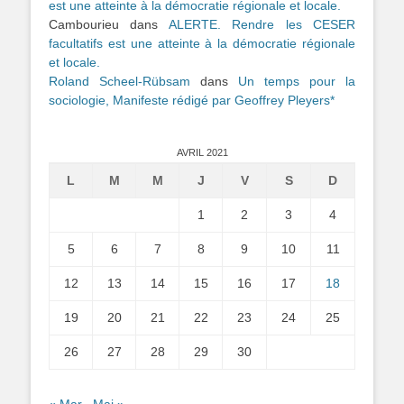
est une atteinte à la démocratie régionale et locale.
Cambourieu
dans
ALERTE. Rendre les CESER
facultatifs est une atteinte à la démocratie régionale
et locale.
Roland Scheel-Rübsam
dans
Un temps pour la
sociologie, Manifeste rédigé par Geoffrey Pleyers*
AVRIL 2021
L
M
M
J
V
S
D
1
2
3
4
5
6
7
8
9
10
11
12
13
14
15
16
17
18
19
20
21
22
23
24
25
26
27
28
29
30