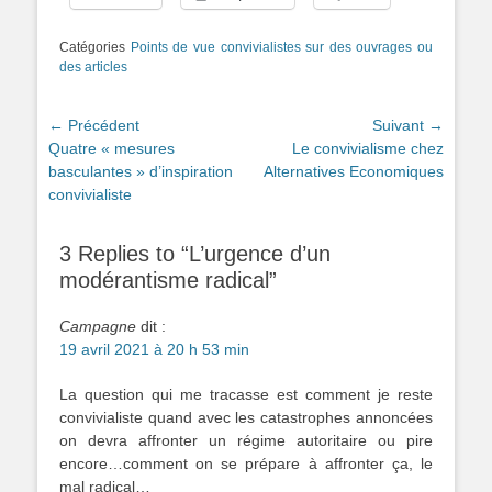
Catégories
Points de vue convivialistes sur des ouvrages ou
des articles
Navigation
← Précédent
Suivant →
Article
Article
Quatre « mesures
Le convivialisme chez
de
précédent :
suivant :
basculantes » d’inspiration
Alternatives Economiques
l’article
convivialiste
3 Replies to “L’urgence d’un
modérantisme radical”
Campagne
dit :
19 avril 2021 à 20 h 53 min
La question qui me tracasse est comment je reste
convivialiste quand avec les catastrophes annoncées
on devra affronter un régime autoritaire ou pire
encore…comment on se prépare à affronter ça, le
mal radical…