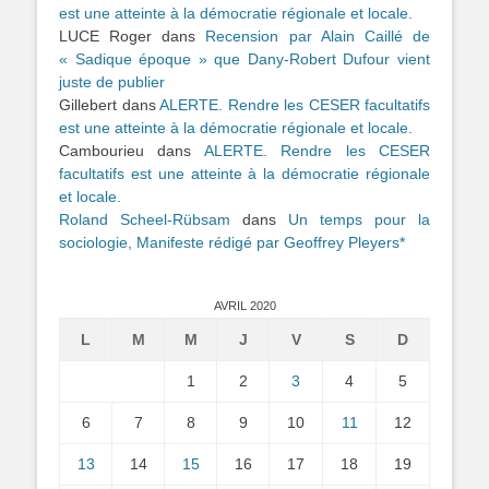
est une atteinte à la démocratie régionale et locale.
LUCE Roger
dans
Recension par Alain Caillé de
« Sadique époque » que Dany-Robert Dufour vient
juste de publier
Gillebert
dans
ALERTE. Rendre les CESER facultatifs
est une atteinte à la démocratie régionale et locale.
Cambourieu
dans
ALERTE. Rendre les CESER
facultatifs est une atteinte à la démocratie régionale
et locale.
Roland Scheel-Rübsam
dans
Un temps pour la
sociologie, Manifeste rédigé par Geoffrey Pleyers*
AVRIL 2020
L
M
M
J
V
S
D
1
2
3
4
5
6
7
8
9
10
11
12
13
14
15
16
17
18
19