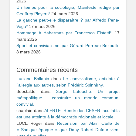
2026
Un temps pour la sociologie, Manifeste rédigé par
Geoffrey Pleyers*
24 mars 2026
La gauche peut-elle disparaître ? par Alfredo Pena-
Vega*
17 mars 2026
Hommage à Habermas par Francesco Fistetti*.
17
mars 2026
Sport et convivialisme par Gérard Perreau-Bezouille
8 mars 2026
Commentaires récents
Luciano Ballabio
dans
Le convivialisme, antidote à
l’allergie aux autres, selon Frédéric Spinhirny.
Boostaldo
dans
Serge Latouche. Un projet
métapolitique : construire un monde commun,
convivial.
chaplain
dans
ALERTE. Rendre les CESER facultatifs
est une atteinte à la démocratie régionale et locale.
LUCE Roger
dans
Recension par Alain Caillé de
« Sadique époque » que Dany-Robert Dufour vient
juste de publier