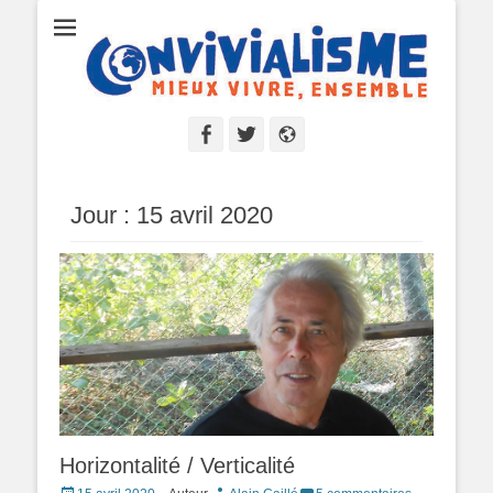
Convivialisme
Mieux vivre, ensemble
Facebook
Twitter
Site
web
Jour :
15 avril 2020
Horizontalité / Verticalité
Posted