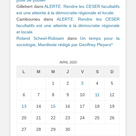
Gillebert
dans
ALERTE. Rendre les CESER facultatifs
est une atteinte à la démocratie régionale et locale.
Cambourieu
dans
ALERTE. Rendre les CESER
facultatifs est une atteinte à la démocratie régionale
et locale.
Roland Scheel-Rübsam
dans
Un temps pour la
sociologie, Manifeste rédigé par Geoffrey Pleyers*
AVRIL 2020
L
M
M
J
V
S
D
1
2
3
4
5
6
7
8
9
10
11
12
13
14
15
16
17
18
19
20
21
22
23
24
25
26
27
28
29
30