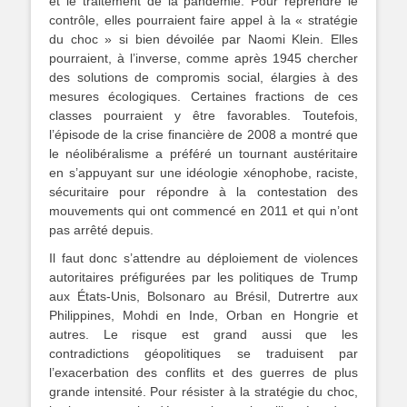
et le traitement de la pandémie. Pour reprendre le
contrôle, elles pourraient faire appel à la « stratégie
du choc » si bien dévoilée par Naomi Klein. Elles
pourraient, à l’inverse, comme après 1945 chercher
des solutions de compromis social, élargies à des
mesures écologiques. Certaines fractions de ces
classes pourraient y être favorables. Toutefois,
l’épisode de la crise financière de 2008 a montré que
le néolibéralisme a préféré un tournant austéritaire
en s’appuyant sur une idéologie xénophobe, raciste,
sécuritaire pour répondre à la contestation des
mouvements qui ont commencé en 2011 et qui n’ont
pas arrêté depuis.
Il faut donc s’attendre au déploiement de violences
autoritaires préfigurées par les politiques de Trump
aux États-Unis, Bolsonaro au Brésil, Dutrertre aux
Philippines, Mohdi en Inde, Orban en Hongrie et
autres. Le risque est grand aussi que les
contradictions géopolitiques se traduisent par
l’exacerbation des conflits et des guerres de plus
grande intensité. Pour résister à la stratégie du choc,