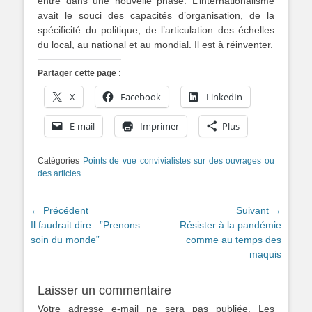
entre dans une nouvelle phase. L’internationalisme
avait le souci des capacités d’organisation, de la
spécificité du politique, de l’articulation des échelles
du local, au national et au mondial. Il est à réinventer.
Partager cette page :
X
Facebook
LinkedIn
E-mail
Imprimer
Plus
Catégories
Points de vue convivialistes sur des ouvrages ou
des articles
Navigation
← Précédent
Suivant →
Article
Article
Il faudrait dire : ”Prenons
Résister à la pandémie
de
précédent :
suivant :
soin du monde”
comme au temps des
l’article
maquis
Laisser un commentaire
Votre adresse e-mail ne sera pas publiée.
Les