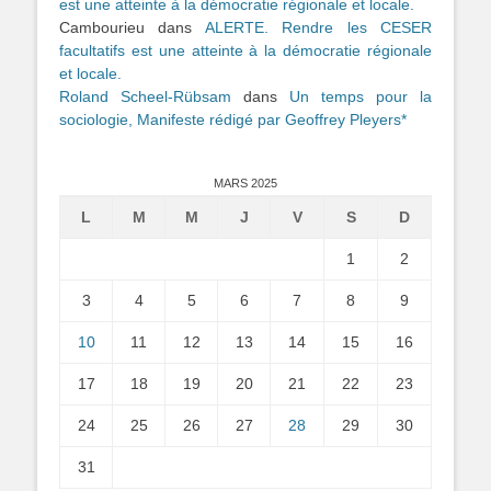
est une atteinte à la démocratie régionale et locale.
Cambourieu
dans
ALERTE. Rendre les CESER
facultatifs est une atteinte à la démocratie régionale
et locale.
Roland Scheel-Rübsam
dans
Un temps pour la
sociologie, Manifeste rédigé par Geoffrey Pleyers*
MARS 2025
L
M
M
J
V
S
D
1
2
3
4
5
6
7
8
9
10
11
12
13
14
15
16
17
18
19
20
21
22
23
24
25
26
27
28
29
30
31