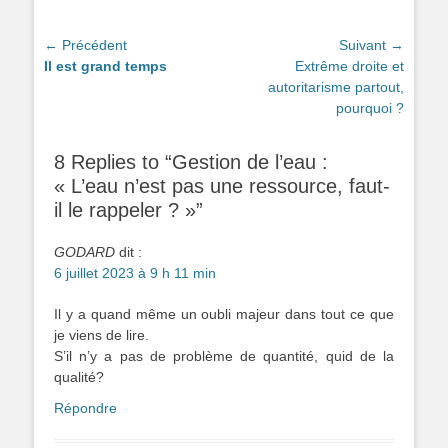
Navigation
← Précédent
Suivant →
Article
Article
Il est grand temps
Extrême droite et
de
précédent :
suivant :
autoritarisme partout,
l’article
pourquoi ?
8 Replies to “Gestion de l’eau :
« L’eau n’est pas une ressource, faut-
il le rappeler ? »”
GODARD
dit :
6 juillet 2023 à 9 h 11 min
Il y a quand même un oubli majeur dans tout ce que
je viens de lire.
S’il n’y a pas de problème de quantité, quid de la
qualité?
Répondre