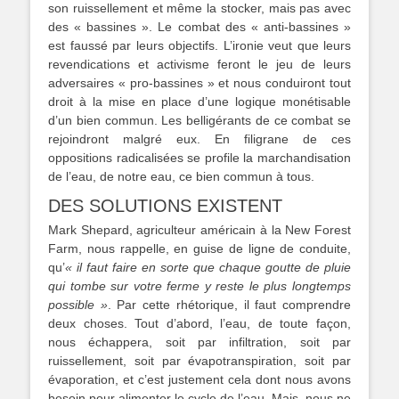
son ruissellement et même la stocker, mais pas avec
des « bassines ». Le combat des « anti-bassines »
est faussé par leurs objectifs. L’ironie veut que leurs
revendications et activisme feront le jeu de leurs
adversaires « pro-bassines » et nous conduiront tout
droit à la mise en place d’une logique monétisable
d’un bien commun. Les belligérants de ce combat se
rejoindront malgré eux. En filigrane de ces
oppositions radicalisées se profile la marchandisation
de l’eau, de notre eau, ce bien commun à tous.
DES SOLUTIONS EXISTENT
Mark Shepard, agriculteur américain à la New Forest
Farm, nous rappelle, en guise de ligne de conduite,
qu’
« il faut faire en sorte que chaque goutte de pluie
qui tombe sur votre ferme y reste le plus longtemps
possible »
. Par cette rhétorique, il faut comprendre
deux choses. Tout d’abord, l’eau, de toute façon,
nous échappera, soit par infiltration, soit par
ruissellement, soit par évapotranspiration, soit par
évaporation, et c’est justement cela dont nous avons
besoin pour alimenter le cycle de l’eau. Mais, nous ne