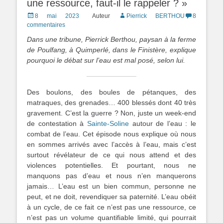
une ressource, faut-il le rappeler ? »
Posted
8 mai 2023
Auteur
Pierrick BERTHOU
8
on
commentaires
Dans une tribune, Pierrick Berthou, paysan à la ferme
de Poulfang, à Quimperlé, dans le Finistère, explique
pourquoi le débat sur l’eau est mal posé, selon lui.
Des boulons, des boules de pétanques, des
matraques, des grenades… 400 blessés dont 40 très
gravement. C’est la guerre ? Non, juste un week-end
de contestation à
Sainte-Soline
autour de l’eau : le
combat de l’eau. Cet épisode nous explique où nous
en sommes arrivés avec l’accès à l’eau, mais c’est
surtout révélateur de ce qui nous attend et des
violences potentielles. Et pourtant, nous ne
manquons pas d’eau et nous n’en manquerons
jamais… L’eau est un bien commun, personne ne
peut, et ne doit, revendiquer sa paternité. L’eau obéit
à un cycle, de ce fait ce n’est pas une ressource, ce
n’est pas un volume quantifiable limité, qui pourrait