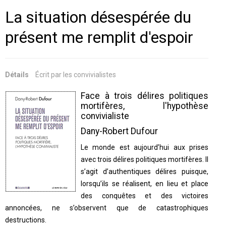
PRATIQUES
LES PREMIERS SOUTIENS
TEXTES
La situation désespérée du
THÉORIE
ON EN PARLE
DÉBATS
ECONOMIE ALTERNATIVE
présent me remplit d'espoir
VIDÉOS / PODCASTS
PUBLICATIONS
SANTÉ
ANTHROPOLOGIE
LES RÉSEAUX AMIS
SPORT
DÉMOCRATIE
VIDÉOS
Détails
Écrit par
les convivialistes
SAVOIRS
PLURIVERSALISME
PODCASTS
Face à trois délires politiques
RAPPORT À LA NATURE
mortifères, l'hypothèse
convivialiste
Dany-Robert Dufour
Le monde est aujourd’hui aux prises
avec trois délires politiques mortifères. Il
s’agit d’authentiques délires puisque,
lorsqu’ils se réalisent, en lieu et place
des conquêtes et des victoires
annoncées, ne s’observent que de catastrophiques
destructions.