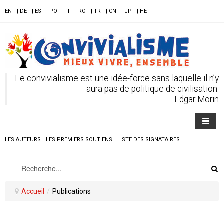
EN
| DE
| ES
| PO
| IT
| RO
| TR
| CN
| JP
| HE
Le convivialisme est une idée-force sans laquelle il n’y
aura pas de politique de civilisation.
Edgar Morin
LES AUTEURS
LES PREMIERS SOUTIENS
LISTE DES SIGNATAIRES
ACCUEIL
LES CONVIVIALISTES
Accueil
/
Publications
TEXTES - DÉBATS
LES AUTEURS