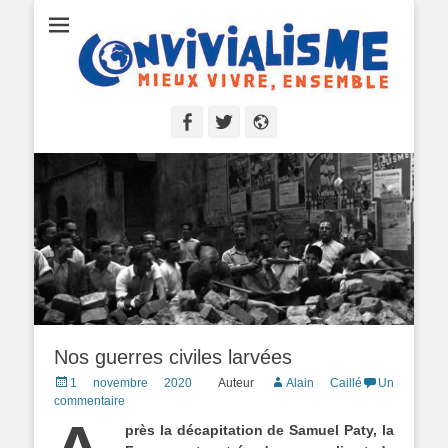
Convivialisme
Mieux vivre, ensemble
Facebook
Twitter
Site
web
Nos guerres civiles larvées
Posted
1 novembre 2020
Auteur
Alain Caillé
Un
on
commentaire
près la décapitation de Samuel Paty, la