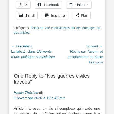
X
Facebook
LinkedIn
E-mail
Imprimer
Plus
Catégories
Points de vue convivialistes sur des ouvrages ou
des articles
Navigation
← Précédent
Suivant →
Article
Article
La laïcité, dans
Eléments
Récits sur l’avenir et
de
précédent :
suivant :
d’une politique convivialiste
prophétisme du pape
l’article
François
One Reply to “Nos guerres civiles
larvées”
Halais Thérèse
dit :
1 novembre 2020 à 19 h 46 min
Article interessant mais si complexe qu’il crée une
impression de confusion qui se dissipe un peu à la