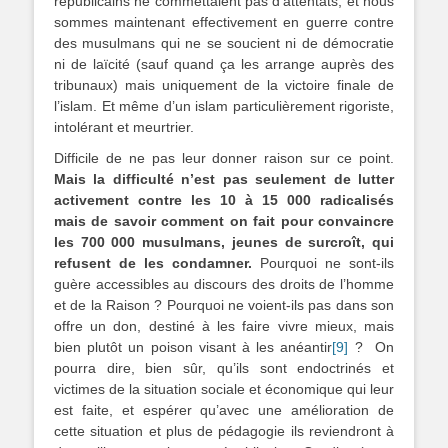
républicains ne commettaient pas d’attentats, et nous
sommes maintenant effectivement en guerre contre
des musulmans qui ne se soucient ni de démocratie
ni de laïcité (sauf quand ça les arrange auprès des
tribunaux) mais uniquement de la victoire finale de
l’islam. Et même d’un islam particulièrement rigoriste,
intolérant et meurtrier.
Difficile de ne pas leur donner raison sur ce point.
Mais la difficulté n’est pas seulement de lutter
activement contre les 10 à 15 000 radicalisés
mais de savoir comment on fait pour convaincre
les 700 000 musulmans, jeunes de surcroît, qui
refusent de les condamner.
Pourquoi ne sont-ils
guère accessibles au discours des droits de l’homme
et de la Raison ? Pourquoi ne voient-ils pas dans son
offre un don, destiné à les faire vivre mieux, mais
bien plutôt un poison visant à les anéantir
[9]
? On
pourra dire, bien sûr, qu’ils sont endoctrinés et
victimes de la situation sociale et économique qui leur
est faite, et espérer qu’avec une amélioration de
cette situation et plus de pédagogie ils reviendront à