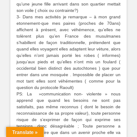
qu’une jeune fille arrivant dans son quartier mettait
son voile ( choix ou contrainte?)
3- Dans mes activités je remarque – à mon grand
etonnement-que mes paires (proches de 70ans)
affichent à présent, avec véhémence, qu’elles ne
tolèrent plus qu’en France des musulmanes
s’habillent de façon traditionnelle, prétendent que
quand elles voyagent elles adaptent leur vèture, alors
qu’elles n’ont jamais porté les robes ( informes)
jusqu’aux pieds et qu’elles n’ont mis un foulard (
occidental bien distinct des autochtones ) que pour
entrer dans une mosquée . Impossible de placer un
mot tant elles sont véhémentes ( comme pour la
question du protocole Raoult)
PS: La »communication non- violente » nous
apprend que quand les besoins ne sont pas
satisfaits, pas même reconnus ( dont le besoin de
reconnaissance de sa propre valeur), toute personne
risque de s’exprimer de façon qui exprime ses
tensions, donc désagréable ; Toute personne a
Translate »
besoin de croire que dans un avenir proche elle va