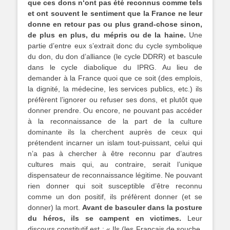
que ces dons n‘ont pas été reconnus comme tels
et ont souvent le sentiment que la France ne leur
donne en retour pas ou plus grand-chose sinon,
de plus en plus, du mépris ou de la haine.
Une
partie d’entre eux s’extrait donc du cycle symbolique
du don, du don d’alliance (le cycle DDRR) et bascule
dans le cycle diabolique du IPRG. Au lieu de
demander à la France quoi que ce soit (des emplois,
la dignité, la médecine, les services publics, etc.) ils
préfèrent l’ignorer ou refuser ses dons, et plutôt que
donner prendre. Ou encore, ne pouvant pas accéder
à la reconnaissance de la part de la culture
dominante ils la cherchent auprès de ceux qui
prétendent incarner un islam tout-puissant, celui qui
n’a pas à chercher à être reconnu par d’autres
cultures mais qui, au contraire, serait l’unique
dispensateur de reconnaissance légitime. Ne pouvant
rien donner qui soit susceptible d’être reconnu
comme un don positif, ils préfèrent donner (et se
donner) la mort.
Avant de basculer dans la posture
du héros, ils se campent en victimes.
Leur
discours constitutif est : « Ils (les Français de souche,