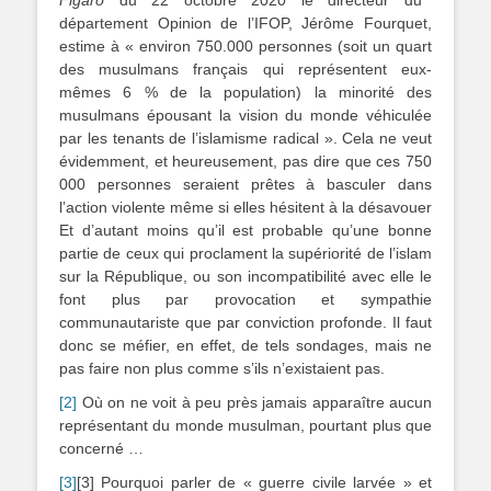
Figaro
du 22 octobre 2020 le directeur du
département Opinion de l’IFOP, Jérôme Fourquet,
estime à « environ 750.000 personnes (soit un quart
des musulmans français qui représentent eux-
mêmes 6 % de la population) la minorité des
musulmans épousant la vision du monde véhiculée
par les tenants de l’islamisme radical ». Cela ne veut
évidemment, et heureusement, pas dire que ces 750
000 personnes seraient prêtes à basculer dans
l’action violente même si elles hésitent à la désavouer
Et d’autant moins qu’il est probable qu’une bonne
partie de ceux qui proclament la supériorité de l’islam
sur la République, ou son incompatibilité avec elle le
font plus par provocation et sympathie
communautariste que par conviction profonde. Il faut
donc se méfier, en effet, de tels sondages, mais ne
pas faire non plus comme s’ils n’existaient pas.
[2]
Où on ne voit à peu près jamais apparaître aucun
représentant du monde musulman, pourtant plus que
concerné …
[3]
[3] Pourquoi parler de « guerre civile larvée » et