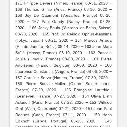
–
171 Philippe Devers (Nimes, France) 08-31, 2020
–
169 Thomas Gimie (Arles, France) 08-30, 2020
168 Joy De Caumont (Versailles, France) 08-28,
–
2020
167 Paul Gandy (Nancy, France) 08-25,
–
2020
166 Jacky Baula (Yverdon-les-Bains, Suisse)
–
08-23, 2020
165 Prof. Dr. Reinold Ophüls-Kashima
–
(Tokyo, Japan) 08-21, 2020
164 Marcos Arruda
–
(Rio de Janeiro, Brésil) 08-14, 2020
163 Jean-Marc
–
Brûlé (Massy, France) 08-10, 2020
162 Pascale
–
Joulia (Limoux, France) 08-09, 2020
161 Pierre
–
Artoisenet (Namur, Belgique) 08-09, 2020
160
–
Laurence Constantini (Angers, France) 08-06, 2020
–
157 Caroline Servo (Nantes, France) 07-30, 2020
156 Pierre Bouvier-Muller (Oloron Sainte marie,
–
France) 07-29, 2020
155 Françoise Lautridou
–
(Lesneven, France) 07-27, 2020
154 Olivia Bistri
–
Aslanoff (Paris, France) 07-22, 2020
152 Wilfried
–
Graf (Wien, Österreich) 07-21, 2020
151 Jean-Paul
–
Rogues (Caen, France) 07-11, 2020
150 Hans
–
Eickhoff (Lisboa, Portugal) 06-29, 2020
149
Françoise Lautridou (Lanhouarneau, France) 06-27,