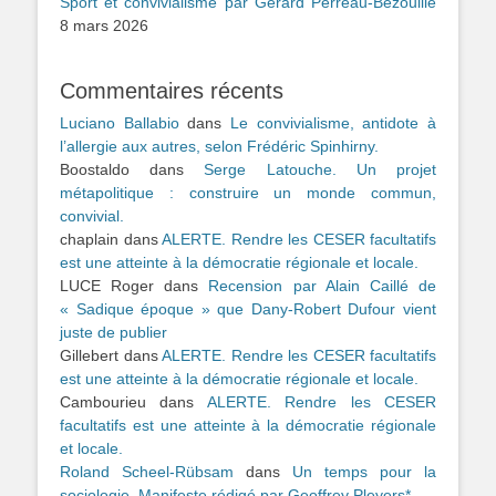
Sport et convivialisme par Gérard Perreau-Bezouille
8 mars 2026
Commentaires récents
Luciano Ballabio
dans
Le convivialisme, antidote à
l’allergie aux autres, selon Frédéric Spinhirny.
Boostaldo
dans
Serge Latouche. Un projet
métapolitique : construire un monde commun,
convivial.
chaplain
dans
ALERTE. Rendre les CESER facultatifs
est une atteinte à la démocratie régionale et locale.
LUCE Roger
dans
Recension par Alain Caillé de
« Sadique époque » que Dany-Robert Dufour vient
juste de publier
Gillebert
dans
ALERTE. Rendre les CESER facultatifs
est une atteinte à la démocratie régionale et locale.
Cambourieu
dans
ALERTE. Rendre les CESER
facultatifs est une atteinte à la démocratie régionale
et locale.
Roland Scheel-Rübsam
dans
Un temps pour la
sociologie, Manifeste rédigé par Geoffrey Pleyers*