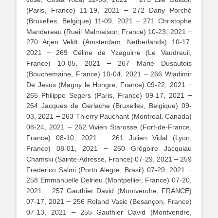
–
(Paris, France) 11-19, 2021
272 Dany Porché
–
(Bruxelles, Belgique) 11-09, 2021
271 Christophe
–
Mandereau (Rueil Malmaison, France) 10-23, 2021
270 Arjen Veldt (Amsterdam, Netherlands) 10-17,
–
2021
269 Céline de Yzaguirre (Le Vaudreuil,
–
France) 10-05, 2021
267 Marie Dusautois
–
(Bouchemaine, France) 10-04, 2021
266 Wladimir
–
De Jesus (Magny le Hongre, France) 09-22, 2021
–
265 Philippe Segers (Paris, France) 09-17, 2021
264 Jacques de Gerlache (Bruxelles, Belgique) 09-
–
03, 2021
263 Thierry Pauchant (Montreal, Canada)
–
08-24, 2021
262 Vivien Starosse (Fort-de-France,
–
France) 08-10, 2021
261 Julien Vidal (Lyon,
–
France) 08-01, 2021
260 Grégoire Jacquiau
–
Chamski (Sainte-Adresse, France) 07-29, 2021
259
–
Frederico Salmi (Porto Alegre, Brasil) 07-29, 2021
258 Emmanuelle Delrieu (Montpellier, France) 07-20,
–
2021
257 Gauthier David (Montvendre, FRANCE)
–
07-17, 2021
256 Roland Vasic (Besançon, France)
–
07-13, 2021
255 Gauthier David (Montvendre,