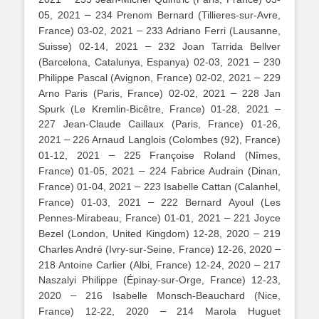
–
05, 2021
234 Prenom Bernard (Tillieres-sur-Avre,
–
France) 03-02, 2021
233 Adriano Ferri (Lausanne,
–
Suisse) 02-14, 2021
232 Joan Tarrida Bellver
–
(Barcelona, Catalunya, Espanya) 02-03, 2021
230
–
Philippe Pascal (Avignon, France) 02-02, 2021
229
–
Arno Paris (Paris, France) 02-02, 2021
228 Jan
–
Spurk (Le Kremlin-Bicêtre, France) 01-28, 2021
227 Jean-Claude Caillaux (Paris, France) 01-26,
–
2021
226 Arnaud Langlois (Colombes (92), France)
–
01-12, 2021
225 Françoise Roland (Nîmes,
–
France) 01-05, 2021
224 Fabrice Audrain (Dinan,
–
France) 01-04, 2021
223 Isabelle Cattan (Calanhel,
–
France) 01-03, 2021
222 Bernard Ayoul (Les
–
Pennes-Mirabeau, France) 01-01, 2021
221 Joyce
–
Bezel (London, United Kingdom) 12-28, 2020
219
–
Charles André (Ivry-sur-Seine, France) 12-26, 2020
–
218 Antoine Carlier (Albi, France) 12-24, 2020
217
Naszalyi Philippe (Épinay-sur-Orge, France) 12-23,
–
2020
216 Isabelle Monsch-Beauchard (Nice,
–
France) 12-22, 2020
214 Marola Huguet