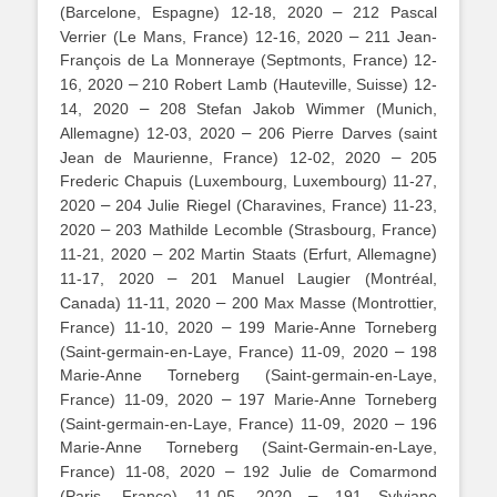
–
(Barcelone, Espagne) 12-18, 2020
212 Pascal
–
Verrier (Le Mans, France) 12-16, 2020
211 Jean-
François de La Monneraye (Septmonts, France) 12-
–
16, 2020
210 Robert Lamb (Hauteville, Suisse) 12-
–
14, 2020
208 Stefan Jakob Wimmer (Munich,
–
Allemagne) 12-03, 2020
206 Pierre Darves (saint
–
Jean de Maurienne, France) 12-02, 2020
205
Frederic Chapuis (Luxembourg, Luxembourg) 11-27,
–
2020
204 Julie Riegel (Charavines, France) 11-23,
–
2020
203 Mathilde Lecomble (Strasbourg, France)
–
11-21, 2020
202 Martin Staats (Erfurt, Allemagne)
–
11-17, 2020
201 Manuel Laugier (Montréal,
–
Canada) 11-11, 2020
200 Max Masse (Montrottier,
–
France) 11-10, 2020
199 Marie-Anne Torneberg
–
(Saint-germain-en-Laye, France) 11-09, 2020
198
Marie-Anne Torneberg (Saint-germain-en-Laye,
–
France) 11-09, 2020
197 Marie-Anne Torneberg
–
(Saint-germain-en-Laye, France) 11-09, 2020
196
Marie-Anne Torneberg (Saint-Germain-en-Laye,
–
France) 11-08, 2020
192 Julie de Comarmond
–
(Paris, France) 11-05, 2020
191 Sylviane