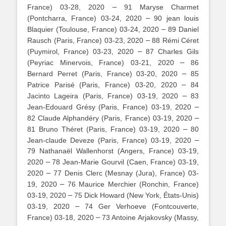
–
France) 03-28, 2020
91 Maryse Charmet
–
(Pontcharra, France) 03-24, 2020
90 jean louis
–
Blaquier (Toulouse, France) 03-24, 2020
89 Daniel
–
Rausch (Paris, France) 03-23, 2020
88 Rémi Céret
–
(Puymirol, France) 03-23, 2020
87 Charles Gils
–
(Peyriac Minervois, France) 03-21, 2020
86
–
Bernard Perret (Paris, France) 03-20, 2020
85
–
Patrice Parisé (Paris, France) 03-20, 2020
84
–
Jacinto Lageira (Paris, France) 03-19, 2020
83
–
Jean-Edouard Grésy (Paris, France) 03-19, 2020
–
82 Claude Alphandéry (Paris, France) 03-19, 2020
–
81 Bruno Théret (Paris, France) 03-19, 2020
80
–
Jean-claude Deveze (Paris, France) 03-19, 2020
79 Nathanaël Wallenhorst (Angers, France) 03-19,
–
2020
78 Jean-Marie Gourvil (Caen, France) 03-19,
–
2020
77 Denis Clerc (Mesnay (Jura), France) 03-
–
19, 2020
76 Maurice Merchier (Ronchin, France)
–
03-19, 2020
75 Dick Howard (New York, États-Unis)
–
03-19, 2020
74 Ger Verhoeve (Fontcouverte,
–
France) 03-18, 2020
73 Antoine Arjakovsky (Massy,