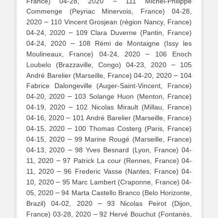
–
France) 04-28, 2020
111 Michel-Philippe
Commenge (Peyriac Minervois, France) 04-28,
–
2020
110 Vincent Grosjean (région Nancy, France)
–
04-24, 2020
109 Clara Duverne (Pantin, France)
–
04-24, 2020
108 Rémi de Montaigne (Issy les
–
Moulineaux, France) 04-24, 2020
106 Enoch
–
Loubelo (Brazzaville, Congo) 04-23, 2020
105
–
André Barelier (Marseille, France) 04-20, 2020
104
Fabrice Dalongeville (Auger-Saint-Vincent, France)
–
04-20, 2020
103 Solange Huon (Menton, France)
–
04-19, 2020
102 Nicolas Mirault (Millau, France)
–
04-16, 2020
101 André Barelier (Marseille, France)
–
04-15, 2020
100 Thomas Costerg (Paris, France)
–
04-15, 2020
99 Marine Rougé (Marseille, France)
–
04-13, 2020
98 Yves Besnard (Lyon, France) 04-
–
11, 2020
97 Patrick La cour (Rennes, France) 04-
–
11, 2020
96 Frederic Vasse (Nantes, France) 04-
–
10, 2020
95 Marc Lambert (Craponne, France) 04-
–
05, 2020
94 Marta Castello Branco (Belo Horizonte,
–
Brazil) 04-02, 2020
93 Nicolas Peirot (Dijon,
–
France) 03-28, 2020
92 Hervé Bouchut (Fontanès,