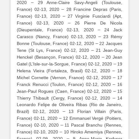
–
2020
29 Anne-Claire Savy-Angeli (Toulouse,
–
France) 02-13, 2020
28 Francine Depras (Paris,
–
France) 02-13, 2020
27 Virginie Fusciardi (Apt,
–
France) 02-13, 2020
26 Pierre De Nicola
–
(Dieupentale, France) 02-13, 2020
24 Jack
–
Carasco (Nancy, France) 02-13, 2020
23 Rémy
–
Bonne (Toulouse, France) 02-12, 2020
22 Jacques
–
Tene (St Lys, France) 02-12, 2020
21 Jean-Guy
–
Henckel (Besançon, France) 02-12, 2020
20 Jean
–
Gatel (L’Isle-sur-la-Sorgue, France) 02-12, 2020
19
–
Helena Vieira (Fortaleza, Brasil) 02-12, 2020
18
–
Michel Cornette (Vernon, France) 02-12, 2020
17
–
Franck Renucci (Toulon, France) 02-12, 2020
16
–
Jean-Paul Rogues (Caen, France) 02-12, 2020
15
–
Thierry Thibault (Cergy, France) 02-12, 2020
14
Leonardo Felipe de Oliveira Ribas (Rio de Janeiro,
–
Brazil) 02-12, 2020
13 Florian Villain (Paris,
–
France) 02-11, 2020
12 Emmanuel Vergé (Poitiers,
–
France) 02-10, 2020
11 Pascal Branchu (Rennes,
–
France) 02-10, 2020
10 Hiroko Amemiya (Rennes,
–
France) 02-09, 2020
9 Anne-Marie Kerfyser