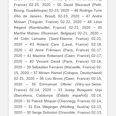
–
France) 02-25, 2020
50 David Boucaud (Petit-
–
Bourg, Guadeloupe) 02-23, 2020
48 Rodrigo Turin
–
(Rio de Janeiro, Brasil) 02-23, 2020
47 André
–
Moisan (Tréguier, France) 02-22, 2020
46 Léon
–
Régent (Rambouillet, France) 02-21, 2020
45
–
Marthe Mahieu (Rixensart, Belgique) 02-21, 2020
44 Colin Lemaitre (Saint-Étienne, France) 02-21,
–
2020
43 Roland Care (Laval, France) 02-18,
–
2020
42 Anne Frémaux (Paris, France) 02-17,
–
2020
41 Maxime Robenard (Caen, France) 02-17,
–
2020
40 Vincent David (Paris, France) 02-16,
–
2020
39 Sébastien Ferrarini (Marseille, France) 02-
–
15, 2020
37 Miriam Hamel (Cologne, Deutschland)
–
02-15, 2020
36 Lou Broos (Caen, France) 02-15,
–
2020
35 Emmanuel Ollivier (Vitry-sur-Seine,
–
France) 02-14, 2020
33 Josep Busquets Urpí
(Barcelona, Catalunya (Estado español)) 02-14,
–
2020
32 Patrick Moquet (Chennegy, France) 02-14,
–
2020
31 Eva Waginger (Mödling, Austria) 02-13,
–
2020
30 Serge Dufoulon (Grenoble, France) 02-13,