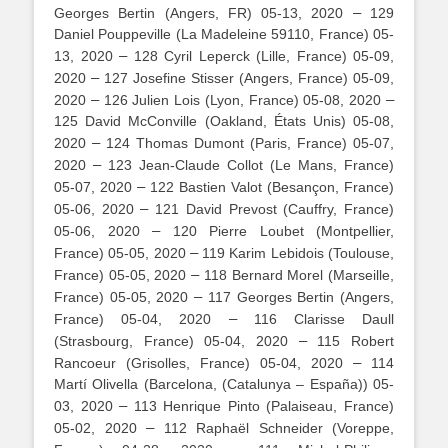
–
Georges Bertin (Angers, FR) 05-13, 2020
129
Daniel Pouppeville (La Madeleine 59110, France) 05-
–
13, 2020
128 Cyril Leperck (Lille, France) 05-09,
–
2020
127 Josefine Stisser (Angers, France) 05-09,
–
–
2020
126 Julien Lois (Lyon, France) 05-08, 2020
125 David McConville (Oakland, États Unis) 05-08,
–
2020
124 Thomas Dumont (Paris, France) 05-07,
–
2020
123 Jean-Claude Collot (Le Mans, France)
–
05-07, 2020
122 Bastien Valot (Besançon, France)
–
05-06, 2020
121 David Prevost (Cauffry, France)
–
05-06, 2020
120 Pierre Loubet (Montpellier,
–
France) 05-05, 2020
119 Karim Lebidois (Toulouse,
–
France) 05-05, 2020
118 Bernard Morel (Marseille,
–
France) 05-05, 2020
117 Georges Bertin (Angers,
–
France) 05-04, 2020
116 Clarisse Daull
–
(Strasbourg, France) 05-04, 2020
115 Robert
–
Rancoeur (Grisolles, France) 05-04, 2020
114
Martí Olivella (Barcelona, (Catalunya – España)) 05-
–
03, 2020
113 Henrique Pinto (Palaiseau, France)
–
05-02, 2020
112 Raphaël Schneider (Voreppe,