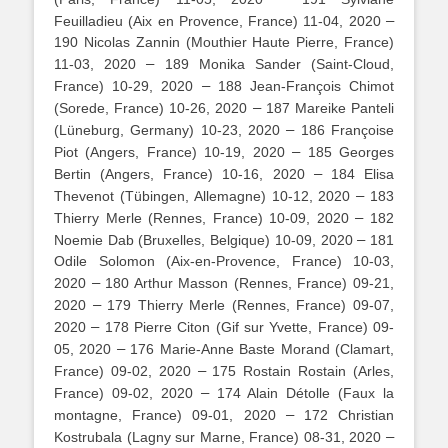
–
Feuilladieu (Aix en Provence, France) 11-04, 2020
190 Nicolas Zannin (Mouthier Haute Pierre, France)
–
11-03, 2020
189 Monika Sander (Saint-Cloud,
–
France) 10-29, 2020
188 Jean-François Chimot
–
(Sorede, France) 10-26, 2020
187 Mareike Panteli
–
(Lüneburg, Germany) 10-23, 2020
186 Françoise
–
Piot (Angers, France) 10-19, 2020
185 Georges
–
Bertin (Angers, France) 10-16, 2020
184 Elisa
–
Thevenot (Tübingen, Allemagne) 10-12, 2020
183
–
Thierry Merle (Rennes, France) 10-09, 2020
182
–
Noemie Dab (Bruxelles, Belgique) 10-09, 2020
181
Odile Solomon (Aix-en-Provence, France) 10-03,
–
2020
180 Arthur Masson (Rennes, France) 09-21,
–
2020
179 Thierry Merle (Rennes, France) 09-07,
–
2020
178 Pierre Citon (Gif sur Yvette, France) 09-
–
05, 2020
176 Marie-Anne Baste Morand (Clamart,
–
France) 09-02, 2020
175 Rostain Rostain (Arles,
–
France) 09-02, 2020
174 Alain Détolle (Faux la
–
montagne, France) 09-01, 2020
172 Christian
–
Kostrubala (Lagny sur Marne, France) 08-31, 2020