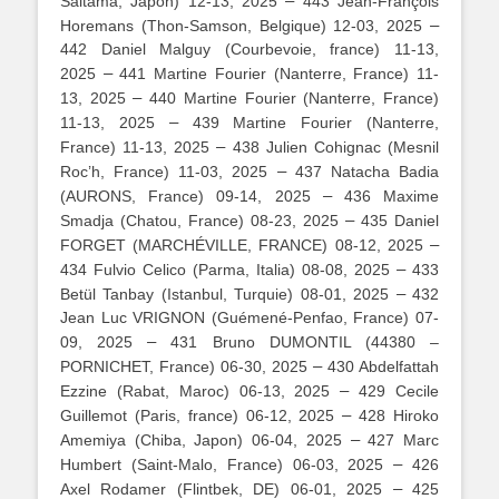
–
Saitama, Japon) 12-13, 2025
443 Jean-François
–
Horemans (Thon-Samson, Belgique) 12-03, 2025
442 Daniel Malguy (Courbevoie, france) 11-13,
–
2025
441 Martine Fourier (Nanterre, France) 11-
–
13, 2025
440 Martine Fourier (Nanterre, France)
–
11-13, 2025
439 Martine Fourier (Nanterre,
–
France) 11-13, 2025
438 Julien Cohignac (Mesnil
–
Roc’h, France) 11-03, 2025
437 Natacha Badia
–
(AURONS, France) 09-14, 2025
436 Maxime
–
Smadja (Chatou, France) 08-23, 2025
435 Daniel
–
FORGET (MARCHÉVILLE, FRANCE) 08-12, 2025
–
434 Fulvio Celico (Parma, Italia) 08-08, 2025
433
–
Betül Tanbay (Istanbul, Turquie) 08-01, 2025
432
Jean Luc VRIGNON (Guémené-Penfao, France) 07-
–
09, 2025
431 Bruno DUMONTIL (44380 –
–
PORNICHET, France) 06-30, 2025
430 Abdelfattah
–
Ezzine (Rabat, Maroc) 06-13, 2025
429 Cecile
–
Guillemot (Paris, france) 06-12, 2025
428 Hiroko
–
Amemiya (Chiba, Japon) 06-04, 2025
427 Marc
–
Humbert (Saint-Malo, France) 06-03, 2025
426
–
Axel Rodamer (Flintbek, DE) 06-01, 2025
425