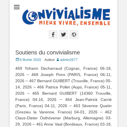
Convivialisme
Mieux vivre, ensemble
Facebook
Twitter
Site
web
Soutiens du convivialisme
Posted
6 février 2020
Auteur
admin2677
on
469 Yohann Decharraud (Cognac, France) 06-18,
–
2026
468 Joseph Pons (PARIS, France) 06-11,
–
2026
467 Bernard GUIBERT (Trouville, France) 05-
–
14, 2026
466 Patrice Pollet (Aups, France) 05-11,
–
2026
465 Bernard GUIBERT (14360 Trouville,
–
France) 04-16, 2026
464 Jean-Patrick Carrié
–
(Paris, France) 04-11, 2026
463 Séverine Quetin
–
(Grezieu la Varenne, France) 04-01, 2026
462
Claus-Dieter Osthövener (Marburg, Allemagne) 03-
–
29, 2026
461 Anne Vaal (Bordeaux, France) 03-18,