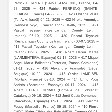
Patrick FERRENQ (SAINTE-LIZAIGNE, France) 04-
–
28, 2025
424 Patrick FERRENQ (SAINTE-
–
LIZAIGNE, France) 04-22, 2025
423 Philippe Velilla
–
(Tel-Aviv, Israël) 04-21, 2025
422 Hiroko Amemiya
–
(Rennes/Tokyo, France/Japon) 04-06, 2025
421
Pascal Teyssier (Keshcarrigan County Leitrim,
–
Ireland) 03-10, 2025
420 Pascal Teyssier
–
(Keshcarrigan County Leitrim, Ireland) 03-07, 2025
419 Pascal Teyssier (Keshcarrigan County Leitrim,
–
Ireland) 03-07, 2025
418 Albert Hereu Mares
–
(L’ARMENTERA, Espanya) 01-18, 2025
417 Miquel
Àngel Maria Ballester (Ferreries, Països Catalanas)
–
01-11, 2025
416 Alexandre Fransolet (Liège,
–
Belgique) 10-29, 2024
415 Olivier LAMRIBEN
–
(Morlaix, France) 09-18, 2024
414 Enric Pous
–
Andrés (Barcelona, Espanya) 09-17, 2024
413
Albert OTERO GIRBAU (Cornellà de Llobregat,
–
Catalunya) 09-16, 2024
412 Jordi Costa Domenech
–
(Barcelona, Espanya) 09-16, 2024
411 Jérôme
–
Pouey (Marseille, France) 09-15, 2024
410 Pierre
CARO (Saint Gildas des Bois 44530, France) 09-03,