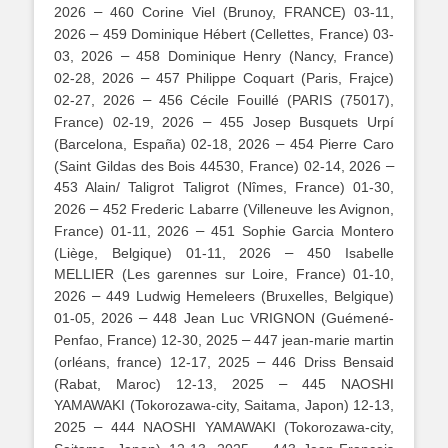
–
2026
460 Corine Viel (Brunoy, FRANCE) 03-11,
–
2026
459 Dominique Hébert (Cellettes, France) 03-
–
03, 2026
458 Dominique Henry (Nancy, France)
–
02-28, 2026
457 Philippe Coquart (Paris, Frajce)
–
02-27, 2026
456 Cécile Fouillé (PARIS (75017),
–
France) 02-19, 2026
455 Josep Busquets Urpí
–
(Barcelona, España) 02-18, 2026
454 Pierre Caro
–
(Saint Gildas des Bois 44530, France) 02-14, 2026
453 Alain/ Taligrot Taligrot (Nîmes, France) 01-30,
–
2026
452 Frederic Labarre (Villeneuve les Avignon,
–
France) 01-11, 2026
451 Sophie Garcia Montero
–
(Liège, Belgique) 01-11, 2026
450 Isabelle
MELLIER (Les garennes sur Loire, France) 01-10,
–
2026
449 Ludwig Hemeleers (Bruxelles, Belgique)
–
01-05, 2026
448 Jean Luc VRIGNON (Guémené-
–
Penfao, France) 12-30, 2025
447 jean-marie martin
–
(orléans, france) 12-17, 2025
446 Driss Bensaid
–
(Rabat, Maroc) 12-13, 2025
445 NAOSHI
YAMAWAKI (Tokorozawa-city, Saitama, Japon) 12-13,
–
2025
444 NAOSHI YAMAWAKI (Tokorozawa-city,