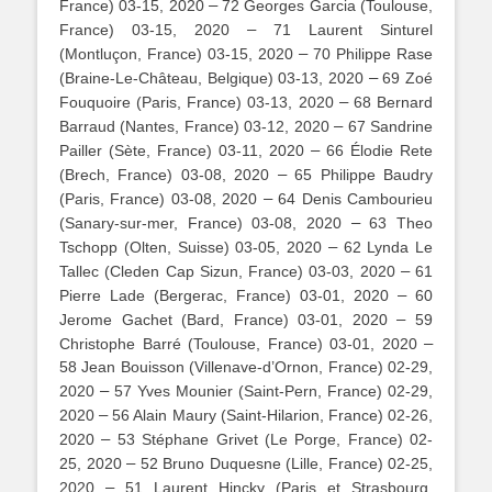
–
France) 03-15, 2020
72 Georges Garcia (Toulouse,
–
France) 03-15, 2020
71 Laurent Sinturel
–
(Montluçon, France) 03-15, 2020
70 Philippe Rase
–
(Braine-Le-Château, Belgique) 03-13, 2020
69 Zoé
–
Fouquoire (Paris, France) 03-13, 2020
68 Bernard
–
Barraud (Nantes, France) 03-12, 2020
67 Sandrine
–
Pailler (Sète, France) 03-11, 2020
66 Élodie Rete
–
(Brech, France) 03-08, 2020
65 Philippe Baudry
–
(Paris, France) 03-08, 2020
64 Denis Cambourieu
–
(Sanary-sur-mer, France) 03-08, 2020
63 Theo
–
Tschopp (Olten, Suisse) 03-05, 2020
62 Lynda Le
–
Tallec (Cleden Cap Sizun, France) 03-03, 2020
61
–
Pierre Lade (Bergerac, France) 03-01, 2020
60
–
Jerome Gachet (Bard, France) 03-01, 2020
59
–
Christophe Barré (Toulouse, France) 03-01, 2020
58 Jean Bouisson (Villenave-d’Ornon, France) 02-29,
–
2020
57 Yves Mounier (Saint-Pern, France) 02-29,
–
2020
56 Alain Maury (Saint-Hilarion, France) 02-26,
–
2020
53 Stéphane Grivet (Le Porge, France) 02-
–
25, 2020
52 Bruno Duquesne (Lille, France) 02-25,
–
2020
51 Laurent Hincky (Paris et Strasbourg,