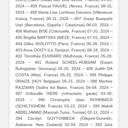
–
2024
409 Pascal FAUVEL (Noves, France) 08-15,
–
2024
408 Marie-Lise Lorthiois-Danvers (Villeneuve
–
d’ascq, France) 08-11, 2024
407 Josep Busquets
–
Urpí (Barcelona, España / Catalunya) 08-03, 2024
–
406 Mathias BISE (Colonzelle, France) 07-20, 2024
–
405 Brigitte BARTHAS (MEZE, France) 07-01, 2024
–
404 Gilles SIVILOTTO (Paris, France) 06-28, 2024
–
403 Anna DOIZY (Le Tampon, France) 06-18, 2024
402 Timothée EUVRARD (Mulhouse, France) 05-28,
–
2024
401 Roland SCHEEL-RÜBSAM (Essen
–
Ruhrgebiet, Germany) 05-25, 2024
400 Judith DA
–
COSTA (Metz, France) 05-25, 2024
399 Philippe
–
DRAIZE (HUY, Belgique) 05-21, 2024
398 Martine
–
RAJZMAN (Salins les Bains, France) 04-04, 2024
397 Gribouille IXERE (refractaire, gaule) 03-30,
–
2024
396 Christophe Jean ROHRBACH
–
(SCHILTIGHEIM, France) 03-23, 2024
395 Mahdi
–
ABDELJAWAD (Manzah Tunis, Tunisie) 02-11, 2024
394 Carolyn GUYTONBECK (Ōtepoti-Dunedin,
–
Aotearoa- New Zealand) 02-04, 2024
393 Jack