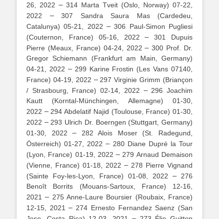
–
26, 2022
314 Marta Tveit (Oslo, Norway) 07-22,
–
2022
307 Sandra Saura Mas (Cardedeu,
–
Catalunya) 05-21, 2022
306 Paul-Simon Pugliesi
–
(Couternon, France) 05-16, 2022
301 Dupuis
–
Pierre (Meaux, France) 04-24, 2022
300 Prof. Dr.
Gregor Schiemann (Frankfurt am Main, Germany)
–
04-21, 2022
299 Karine Frostin (Les Vans 07140,
–
France) 04-19, 2022
297 Virginie Grimm (Briançon
–
/ Strasbourg, France) 02-14, 2022
296 Joachim
Kautt (Korntal-Münchingen, Allemagne) 01-30,
–
2022
294 Abdelatif Najid (Toulouse, France) 01-30,
–
2022
293 Ulrich Dr. Boerngen (Stuttgart, Germany)
–
01-30, 2022
282 Alois Moser (St. Radegund,
–
Österreich) 01-27, 2022
280 Diane Dupré la Tour
–
(Lyon, France) 01-19, 2022
279 Arnaud Demaison
–
(Vienne, France) 01-18, 2022
278 Pierre Vignand
–
(Sainte Foy-les-Lyon, France) 01-08, 2022
276
Benoît Borrits (Mouans-Sartoux, France) 12-16,
–
2021
275 Anne-Laure Boursier (Roubaix, France)
–
12-15, 2021
274 Ernesto Fernandez Saenz (San
–
Jose, Costa Rica) 12-03, 2021
273 Élie Guitton