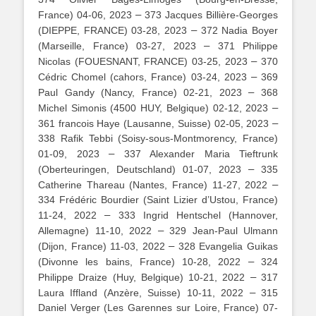
–
France) 04-06, 2023
373 Jacques Billière-Georges
–
(DIEPPE, FRANCE) 03-28, 2023
372 Nadia Boyer
–
(Marseille, France) 03-27, 2023
371 Philippe
–
Nicolas (FOUESNANT, FRANCE) 03-25, 2023
370
–
Cédric Chomel (cahors, France) 03-24, 2023
369
–
Paul Gandy (Nancy, France) 02-21, 2023
368
–
Michel Simonis (4500 HUY, Belgique) 02-12, 2023
–
361 francois Haye (Lausanne, Suisse) 02-05, 2023
338 Rafik Tebbi (Soisy-sous-Montmorency, France)
–
01-09, 2023
337 Alexander Maria Tieftrunk
–
(Oberteuringen, Deutschland) 01-07, 2023
335
–
Catherine Thareau (Nantes, France) 11-27, 2022
334 Frédéric Bourdier (Saint Lizier d’Ustou, France)
–
11-24, 2022
333 Ingrid Hentschel (Hannover,
–
Allemagne) 11-10, 2022
329 Jean-Paul Ulmann
–
(Dijon, France) 11-03, 2022
328 Evangelia Guikas
–
(Divonne les bains, France) 10-28, 2022
324
–
Philippe Draize (Huy, Belgique) 10-21, 2022
317
–
Laura Iffland (Anzère, Suisse) 10-11, 2022
315
Daniel Verger (Les Garennes sur Loire, France) 07-