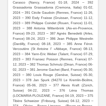
–
Carasco (Nancy, France) 01-18, 2024
392
Grassadonia Grassadonia (Cremona, Italia) 01-02,
–
2024
391 Cécile Gaudoin (Rennes, France) 11-26,
–
2023
390 Esdy Fraisse (Gruissan, France) 11-12,
–
2023
389 Philippe Coindet (Rouen, France) 11-01,
–
2023
388 Antonia Wittenbrink (Aix-en-Provence,
–
France) 09-23, 2023
387 Agnès Benedetti (Arles,
–
France) 08-24, 2023
386 Jean Philippe Westrelin
–
(Dardilly, France) 08-18, 2023
385 Anne Férot-
Vercoutère (St Antoine l' »Abbaye, France) 08-13,
–
2023
384 Yann-Eric Weber (Talant, France) 07-29,
–
2023
383 Fransez Poisson (Rennes, France) 07-
–
12, 2023
382 Thomas Schmutz (Dinan, France) 06-
–
02, 2023
381 Jerome Gachet (Bard, France) 05-30,
–
2023
380 Louis Rouge (Genève, Suisse) 05-30,
–
2023
378 Jan Spurk (94270 Le Kremlin-Bicêtre,
–
France) 05-06, 2023
377 Alexis Kraft (Zürich,
–
Suisse) 04-22, 2023
376 Léna Thomas
–
(LOCMARIA-PLOUZANE, France) 04-19, 2023
375
–
Tibère Schweizer (Fribourg, Suisse) 04-12, 2023
374 Olivier Bages-Limoges (Bourg-en-Bresse,