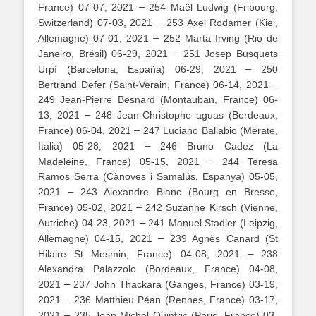
–
France) 07-07, 2021
254 Maël Ludwig (Fribourg,
–
Switzerland) 07-03, 2021
253 Axel Rodamer (Kiel,
–
Allemagne) 07-01, 2021
252 Marta Irving (Rio de
–
Janeiro, Brésil) 06-29, 2021
251 Josep Busquets
–
Urpí (Barcelona, España) 06-29, 2021
250
–
Bertrand Defer (Saint-Verain, France) 06-14, 2021
249 Jean-Pierre Besnard (Montauban, France) 06-
–
13, 2021
248 Jean-Christophe aguas (Bordeaux,
–
France) 06-04, 2021
247 Luciano Ballabio (Merate,
–
Italia) 05-28, 2021
246 Bruno Cadez (La
–
Madeleine, France) 05-15, 2021
244 Teresa
Ramos Serra (Cànoves i Samalús, Espanya) 05-05,
–
2021
243 Alexandre Blanc (Bourg en Bresse,
–
France) 05-02, 2021
242 Suzanne Kirsch (Vienne,
–
Autriche) 04-23, 2021
241 Manuel Stadler (Leipzig,
–
Allemagne) 04-15, 2021
239 Agnès Canard (St
–
Hilaire St Mesmin, France) 04-08, 2021
238
Alexandra Palazzolo (Bordeaux, France) 04-08,
–
2021
237 John Thackara (Ganges, France) 03-19,
–
2021
236 Matthieu Péan (Rennes, France) 03-17,
–
2021
235 Jean-Michel Quintric (Paris, France) 03-