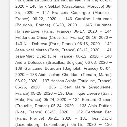
–
2020
148 Tarik Sekkat (Casablanca, Morocco) 06-
–
25, 2020
147 François Cadiergue (Marseille,
–
France) 06-22, 2020
146 Caroline Lebruman
–
(Bourgon, France) 06-20, 2020
145 Laurence
–
Hansen-Love (Paris, France) 06-17, 2020
144
–
Frédérique Oheix (Crouzilles, France) 06-16, 2020
–
143 Neli Dobreva (Paris, France) 06-13, 2020
142
–
Jean-Noël Marzo (Paris, France) 06-12, 2020
141
–
Jean-Marc Duez (Lille, France) 06-12, 2020
140
–
André Defossez (Bruxelles, Belgique) 06-08, 2020
139 Guillaume Bourquin (Bagnolet, France) 06-04,
–
2020
138 Abdesselam Cheddadi (Temara, Maroc)
–
06-02, 2020
137 Hassan Aslafy (Toulouse, France)
–
05-26, 2020
136 Gilbert Maire (Angoulême,
–
France) 05-25, 2020
135 Dominique Lievore (Saint
–
Malo, France) 05-24, 2020
134 Bernard Guibert
–
(Trouville, France) 05-24, 2020
133 Alain Ruffion
–
(Nice, France) 05-23, 2020
132 Ceridwen Bec
–
(Paris, France) 05-21, 2020
131 Hiez David
–
(Luxembourg, Luxembourg) 05-15, 2020
130