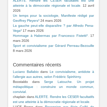
ALERTE. Rendre les CESER facultatifs est une
atteinte à la démocratie régionale et locale.
12 avril
2026
Un temps pour la sociologie, Manifeste rédigé par
Geoffrey Pleyers*
24 mars 2026
La gauche peut-elle disparaître ? par Alfredo Pena-
Vega*
17 mars 2026
Hommage à Habermas par Francesco Fistetti*.
17
mars 2026
Sport et convivialisme par Gérard Perreau-Bezouille
8 mars 2026
Commentaires récents
Luciano Ballabio
dans
Le convivialisme, antidote à
l’allergie aux autres, selon Frédéric Spinhirny.
Boostaldo
dans
Serge Latouche. Un projet
métapolitique : construire un monde commun,
convivial.
chaplain
dans
ALERTE. Rendre les CESER facultatifs
est une atteinte à la démocratie régionale et locale.
LUCE Roger
dans
Recension par Alain Caillé de