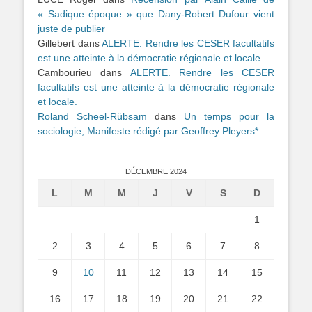
« Sadique époque » que Dany-Robert Dufour vient
juste de publier
Gillebert
dans
ALERTE. Rendre les CESER facultatifs
est une atteinte à la démocratie régionale et locale.
Cambourieu
dans
ALERTE. Rendre les CESER
facultatifs est une atteinte à la démocratie régionale
et locale.
Roland Scheel-Rübsam
dans
Un temps pour la
sociologie, Manifeste rédigé par Geoffrey Pleyers*
DÉCEMBRE 2024
L
M
M
J
V
S
D
1
2
3
4
5
6
7
8
9
10
11
12
13
14
15
16
17
18
19
20
21
22