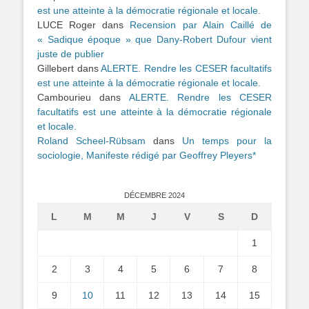
est une atteinte à la démocratie régionale et locale.
LUCE Roger
dans
Recension par Alain Caillé de
« Sadique époque » que Dany-Robert Dufour vient
juste de publier
Gillebert
dans
ALERTE. Rendre les CESER facultatifs
est une atteinte à la démocratie régionale et locale.
Cambourieu
dans
ALERTE. Rendre les CESER
facultatifs est une atteinte à la démocratie régionale
et locale.
Roland Scheel-Rübsam
dans
Un temps pour la
sociologie, Manifeste rédigé par Geoffrey Pleyers*
DÉCEMBRE 2024
L
M
M
J
V
S
D
1
2
3
4
5
6
7
8
9
10
11
12
13
14
15