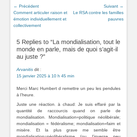
Navigation
← Précédent
Suivant →
Article
Article
Comment articuler raison et
Le RSA contre les familles
de
précédent :
suivant :
émotion individuellement et
pauvres
l’article
collectivement
5 Replies to “La mondialisation, tout le
monde en parle, mais de quoi s’agit-il
au juste ?”
Arvanitis
dit :
15 janvier 2025 à 10 h 45 min
Merci Marc Humbert d remettre un peu les pendules
à l’heure.
Juste une réaction. à chaud: Je suis effaré par la
quantité de raccourcis quand on parle de
mondialisation. Mondialisation=politique néolibérale;
mondialisation = fédéralisme; mondialisation=faim et
misère. Et la plus grave me semble être
mondialisation=néolibéralisme (ou l’inverse peu