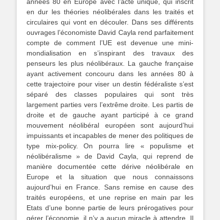
années 80 en Europe avec l’acte unique, qui inscrit
en dur les théories néolibérales dans les traités et
circulaires qui vont en découler. Dans ses différents
ouvrages l’économiste David Cayla rend parfaitement
compte de comment l’UE est devenue une mini-
mondialisation en s’inspirant des travaux des
penseurs les plus néolibéraux. La gauche française
ayant activement concouru dans les années 80 à
cette trajectoire pour viser un destin fédéraliste s’est
séparé des classes populaires qui sont très
largement parties vers l’extrême droite. Les partis de
droite et de gauche ayant participé à ce grand
mouvement néolibéral européen sont aujourd’hui
impuissants et incapables de mener des politiques de
type mix-policy. On pourra lire « populisme et
néolibéralisme » de David Cayla, qui reprend de
manière documentée cette dérive néolibérale en
Europe et la situation que nous connaissons
aujourd’hui en France. Sans remise en cause des
traités européens, et une reprise en main par les
Etats d’une bonne partie de leurs prérogatives pour
gérer l’économie, il n’y a aucun miracle à attendre. Il