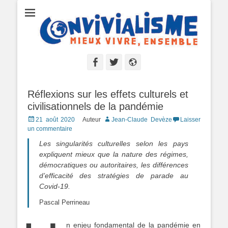
Convivialisme
Mieux vivre, ensemble
Facebook
Twitter
Site
web
Réflexions sur les effets culturels et
civilisationnels de la pandémie
Posted
21 août 2020
Auteur
Jean-Claude Devèze
Laisser
on
un commentaire
Les singularités culturelles selon les pays
expliquent mieux que la nature des régimes,
démocratiques ou autoritaires, les différences
d’efficacité des stratégies de parade au
Covid-19.
Pascal Perrineau
n enjeu fondamental de la pandémie en