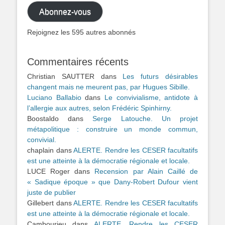
mail
Abonnez-vous
Rejoignez les 595 autres abonnés
Commentaires récents
Christian SAUTTER
dans
Les futurs désirables
changent mais ne meurent pas, par Hugues Sibille.
Luciano Ballabio
dans
Le convivialisme, antidote à
l’allergie aux autres, selon Frédéric Spinhirny.
Boostaldo
dans
Serge Latouche. Un projet
métapolitique : construire un monde commun,
convivial.
chaplain
dans
ALERTE. Rendre les CESER facultatifs
est une atteinte à la démocratie régionale et locale.
LUCE Roger
dans
Recension par Alain Caillé de
« Sadique époque » que Dany-Robert Dufour vient
juste de publier
Gillebert
dans
ALERTE. Rendre les CESER facultatifs
est une atteinte à la démocratie régionale et locale.
Cambourieu
dans
ALERTE. Rendre les CESER