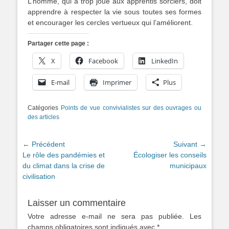
L’homme, qui a trop joué aux apprentis sorciers, doit
apprendre à respecter la vie sous toutes ses formes
et encourager les cercles vertueux qui l’améliorent.
Partager cette page :
X
Facebook
LinkedIn
E-mail
Imprimer
Plus
Catégories
Points de vue convivialistes sur des ouvrages ou
des articles
Navigation
← Précédent
Suivant →
Article
Article
Le rôle des pandémies et
Écologiser les conseils
de
précédent :
suivant :
du climat dans la crise de
municipaux
l’article
civilisation
Laisser un commentaire
Votre adresse e-mail ne sera pas publiée.
Les
champs obligatoires sont indiqués avec
*